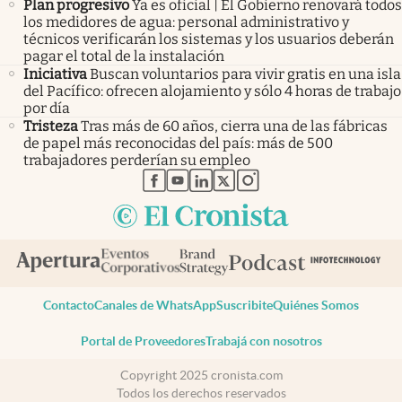
Plan progresivo
Ya es oficial | El Gobierno renovará todos
los medidores de agua: personal administrativo y
técnicos verificarán los sistemas y los usuarios deberán
pagar el total de la instalación
Iniciativa
Buscan voluntarios para vivir gratis en una isla
del Pacífico: ofrecen alojamiento y sólo 4 horas de trabajo
por día
Tristeza
Tras más de 60 años, cierra una de las fábricas
de papel más reconocidas del país: más de 500
trabajadores perderían su empleo
abre en nueva pestaña
abre en nueva pestaña
abre en nueva pestaña
abre en nueva pestaña
abre en nueva pestaña
Contacto
Canales de WhatsApp
Suscribite
Quiénes Somos
Portal de Proveedores
Trabajá con nosotros
Copyright 2025 cronista.com
Todos los derechos reservados