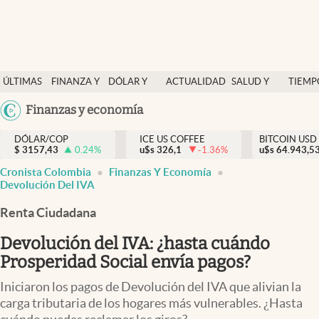
Finanzas y economía
ÚLTIMAS
FINANZA Y
DÓLAR Y
ACTUALIDAD
SALUD Y
TIEMP
Salud y nutrición
NOTICIAS
ECONOMÍA
MERCADOS
NUTRICIÓN
LIBRE
Argentina
Finanzas y economía
Vida espiritual
España
Actualidad
DÓLAR/COP
ICE US COFFEE
BITCOIN USD
$
3157,43
0.24
%
u$s
326,1
-1.36
%
u$s
México
64.943,5
Tiempo libre
Cronista Colombia
Finanzas Y Economía
USA
Devolución Del IVA
Dólar y mercados
Colombia
Renta Ciudadana
Uruguay
Curiosidades
Devolución del IVA: ¿hasta cuándo
Colombia
Prosperidad Social envía pagos?
Iniciaron los pagos de Devolución del IVA que alivian la
carga tributaria de los hogares más vulnerables. ¿Hasta