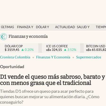
Finanzas y economía
ÚLTIMAS
FINANZA Y
DÓLAR Y
ACTUALIDAD
SALUD Y
TIEMP
Salud y nutrición
NOTICIAS
ECONOMÍA
MERCADOS
NUTRICIÓN
LIBRE
Argentina
Finanzas y economía
Vida espiritual
España
Actualidad
DÓLAR/COP
ICE US COFFEE
BITCOIN USD
$
3159,45
0.20
%
u$s
324,15
3.52
%
u$s
México
65.035,8
Tiempo libre
Cronista Colombia
Finanzas Y Economía
Supermercados
USA
Dólar y mercados
Colombia
Oportunidad
Uruguay
Curiosidades
D1 vende el queso más sabroso, barato y
con menos grasa que el tradicional
Colombia
Tiendas D1 ofrece un queso para asar perfecto para
quienes buscan mejorar su alimentación diaria. ¿Cómo
conseguirlo?