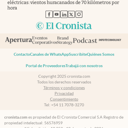
eléctricas: vientos huracanados de 70 kilómetros por
hora
abre en nueva pestaña
abre en nueva pestaña
abre en nueva pestaña
abre en nueva pestaña
abre en nueva pestaña
Contacto
Canales de WhatsApp
Suscribite
Quiénes Somos
Portal de Proveedores
Trabajá con nosotros
Copyright 2025 cronista.com
Todos los derechos reservados
Términos y condiciones
Privacidad
Consentimiento
Tel:
+54 11 7078-3270
cronista.com
es propiedad de El Cronista Comercial S.A Registro de
propiedad intelectual: 56576959