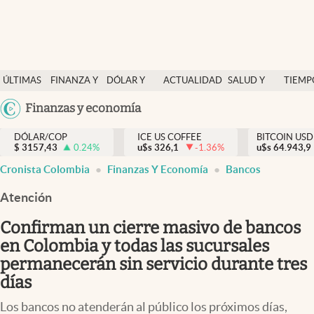
Finanzas y economía
ÚLTIMAS
FINANZA Y
DÓLAR Y
ACTUALIDAD
SALUD Y
TIEMP
Salud y nutrición
NOTICIAS
ECONOMÍA
MERCADOS
NUTRICIÓN
LIBRE
Argentina
Finanzas y economía
Vida espiritual
España
Actualidad
DÓLAR/COP
ICE US COFFEE
BITCOIN USD
$
3157,43
0.24
%
u$s
326,1
-1.36
%
u$s
México
64.943,9
Tiempo libre
Cronista Colombia
Finanzas Y Economía
Bancos
USA
Dólar y mercados
Colombia
Atención
Uruguay
Curiosidades
Confirman un cierre masivo de bancos
en Colombia y todas las sucursales
Colombia
permanecerán sin servicio durante tres
días
Los bancos no atenderán al público los próximos días,