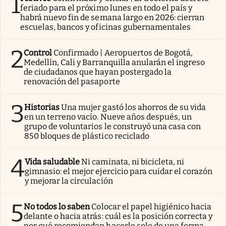
1
feriado para el próximo lunes en todo el país y
habrá nuevo fin de semana largo en 2026: cierran
escuelas, bancos y oficinas gubernamentales
2
Control
Confirmado | Aeropuertos de Bogotá,
Medellín, Cali y Barranquilla anularán el ingreso
de ciudadanos que hayan postergado la
renovación del pasaporte
3
Historias
Una mujer gastó los ahorros de su vida
en un terreno vacío. Nueve años después, un
grupo de voluntarios le construyó una casa con
850 bloques de plástico reciclado
4
Vida saludable
Ni caminata, ni bicicleta, ni
gimnasio: el mejor ejercicio para cuidar el corazón
y mejorar la circulación
5
No todos lo saben
Colocar el papel higiénico hacia
delante o hacia atrás: cuál es la posición correcta y
por qué recomiendan hacerlo solo de una forma