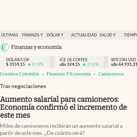
Finanzas y economía
ÚLTIMAS
FINANZA Y
DÓLAR Y
ACTUALIDAD
SALUD Y
TIEMP
Salud y nutrición
NOTICIAS
ECONOMÍA
MERCADOS
NUTRICIÓN
LIBRE
Argentina
Finanzas y economía
Vida espiritual
España
Actualidad
DÓLAR/COP
ICE US COFFEE
BITCOIN USD
$
3159,15
0.19
%
u$s
324,15
3.52
%
u$s
México
64.931,3
Tiempo libre
Cronista Colombia
Finanzas Y Economía
Camioneros
USA
Dólar y mercados
Colombia
Tras negociaciones
Uruguay
Curiosidades
Aumento salarial para camioneros:
Economía confirmó el incremento de
Colombia
este mes
Miles de camioneros recibirán un aumento salarial a
partir de este mes. ¿De cuánto será?