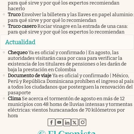
para qué sirve y por qué los expertos recomiendan
hacerlo
Truco
Envolver la billetera y las llaves en papel aluminio:
para qué sirve y por qué lo recomiendan
Truco casero
Rociar vinagre en la entrada de una casa:
para qué sirve y por qué los expertos lo recomiendan
Actualidad
Chequeo
Ya es oficial y confirmado | En agosto, las
autoridades visitarán casa por casa para verificar la
existencia de los titulares de pensiones o les darán de
baja la prestación en Colombia
Documento de viaje
Ya es oficial y confirmado | México,
Perú y República Dominicana prohíben el ingreso al país
a todos los ciudadanos que posterguen la renovación del
pasaporte
Clima
Se acerca el tormentón de agosto en más de 12
municipios con 48 horas de lluvias intensas y tormentas
eléctricas: vientos huracanados de 70 kilómetros por
hora
abre en nueva pestaña
abre en nueva pestaña
abre en nueva pestaña
abre en nueva pestaña
abre en nueva pestaña