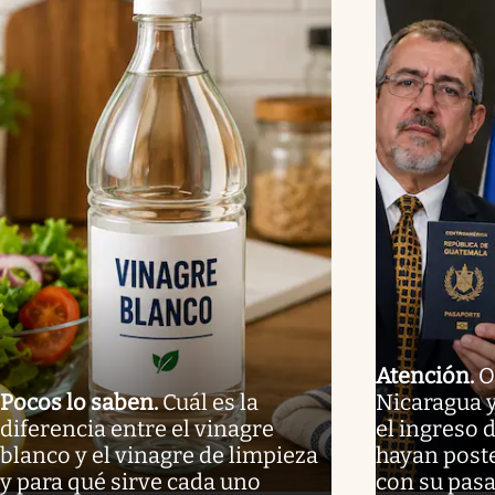
Atención
.
O
Pocos lo saben
.
Cuál es la
Nicaragua 
diferencia entre el vinagre
el ingreso 
blanco y el vinagre de limpieza
hayan poste
y para qué sirve cada uno
con su pas