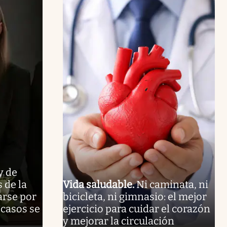
y de
 de la
Vida saludable
.
Ni caminata, ni
arse por
bicicleta, ni gimnasio: el mejor
 casos se
ejercicio para cuidar el corazón
y mejorar la circulación