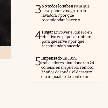
3
No todos lo saben
Para qué
sirve poner vinagre en la
lavadora y por qué
recomiendan hacerlo
4
Hogar
Envolver el dinero en
efectivo en papel aluminio:
para qué sirve y por qué
recomiendan hacerlo
5
Impensado
En 1859,
trabajadores abandonaron 24
conejos en un pueblo remoto.
77 años después, el desastre
era imposible de controlar