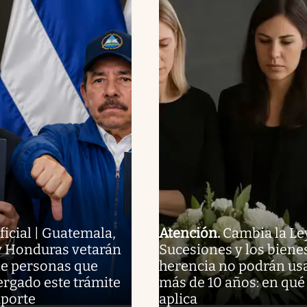
ficial | Guatemala,
Atención
.
Cambia la Le
y Honduras vetarán
Sucesiones y los bienes
de personas que
herencia no podrán us
rgado este trámite
más de 10 años: en qué
aporte
aplica