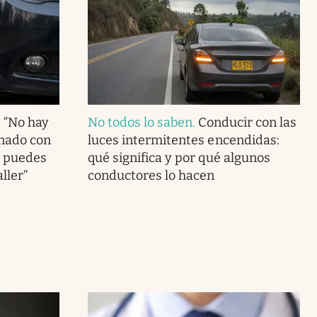
: “No hay
No todos lo saben
.
Conducir con las
onado con
luces intermitentes encendidas:
e puedes
qué significa y por qué algunos
ller”
conductores lo hacen