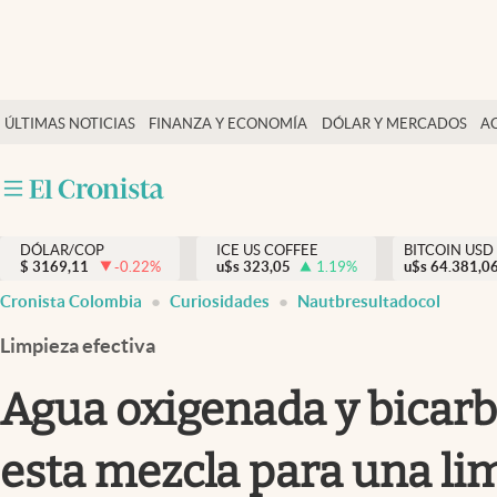
Finanzas y economía
ÚLTIMAS NOTICIAS
FINANZA Y ECONOMÍA
DÓLAR Y MERCADOS
A
Salud y nutrición
Vida espiritual
Actualidad
DÓLAR/COP
ICE US COFFEE
BITCOIN USD
Tiempo libre
$
3169,11
-0.22
%
u$s
323,05
1.19
%
u$s
64.381,0
Dólar y mercados
Cronista Colombia
Curiosidades
Nautbresultadocol
Curiosidades
Limpieza efectiva
Agua oxigenada y bicarb
esta mezcla para una li