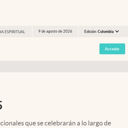
9 de agosto de 2026
Edición:
Colombia
DA ESPIRITUAL
Argentina
Acceder
España
México
USA
Colombia
Uruguay
5
cionales que se celebrarán a lo largo de