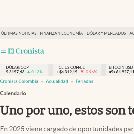
Finanzas y economía
ÚLTIMAS NOTICIAS
FINANZA Y ECONOMÍA
DÓLAR Y MERCADOS
A
Salud y nutrición
Vida espiritual
Actualidad
DÓLAR/COP
ICE US COFFEE
BITCOIN USD
Tiempo libre
$
3157,43
0.13
%
u$s
319,15
-0.96
%
u$s
64.927,1
Dólar y mercados
Cronista Colombia
Actualidad
Feriados
Curiosidades
Calendario
Uno por uno, estos son t
En 2025 viene cargado de oportunidades para 