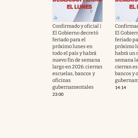
Confirmado y oficial |
Confirmado
El Gobierno decretó
El Gobier
feriado para el
feriado pa
próximo lunes en
próximo l
todo el país y habrá
habrá un 
nuevo fin de semana
semana la
largo en 2026: cierran
cierran es
escuelas, bancos y
bancos y o
oficinas
gubernam
gubernamentales
14:14
23:00