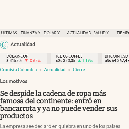
Finanzas y economía
ÚLTIMAS
FINANZA Y
DÓLAR Y
ACTUALIDAD
SALUD Y
TIEMP
Salud y nutrición
NOTICIAS
ECONOMÍA
MERCADOS
NUTRICIÓN
LIBRE
Argentina
Actualidad
Vida espiritual
España
Actualidad
DÓLAR/COP
ICE US COFFEE
BITCOIN USD
$
3155,5
-0.65
%
u$s
323,05
1.19
%
u$s
México
64.367,4
Tiempo libre
Cronista Colombia
Actualidad
Cierre
USA
Dólar y mercados
Colombia
Los motivos
Uruguay
Curiosidades
Se despide la cadena de ropa más
famosa del continente: entró en
Colombia
bancarrota y ya no puede vender sus
productos
La empresa see declaró en quiebra en uno de los países