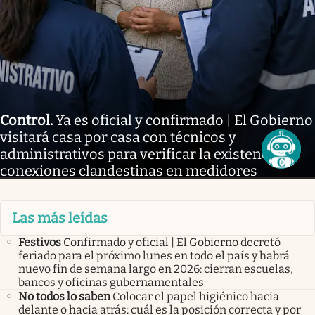
Control
.
Ya es oficial y confirmado | El Gobierno
visitará casa por casa con técnicos y
administrativos para verificar la existencia de
conexiones clandestinas en medidores
Las más leídas
Festivos
Confirmado y oficial | El Gobierno decretó
feriado para el próximo lunes en todo el país y habrá
nuevo fin de semana largo en 2026: cierran escuelas,
bancos y oficinas gubernamentales
No todos lo saben
Colocar el papel higiénico hacia
delante o hacia atrás: cuál es la posición correcta y por