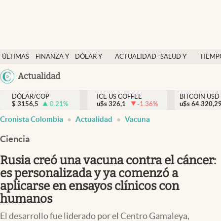
Finanzas y economía
ÚLTIMAS
FINANZA Y
DÓLAR Y
ACTUALIDAD
SALUD Y
TIEMP
Salud y nutrición
NOTICIAS
ECONOMÍA
MERCADOS
NUTRICIÓN
LIBRE
Argentina
Actualidad
Vida espiritual
España
Actualidad
DÓLAR/COP
ICE US COFFEE
BITCOIN USD
$
3156,5
0.21
%
u$s
326,1
-1.36
%
u$s
México
64.320,2
Tiempo libre
Cronista Colombia
Actualidad
Vacuna
USA
Dólar y mercados
Colombia
Ciencia
Uruguay
Curiosidades
Rusia creó una vacuna contra el cáncer:
es personalizada y ya comenzó a
Colombia
aplicarse en ensayos clínicos con
humanos
El desarrollo fue liderado por el Centro Gamaleya,