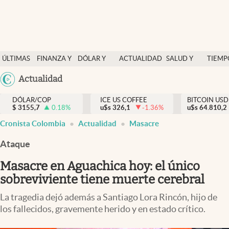
Finanzas y economía
ÚLTIMAS
FINANZA Y
DÓLAR Y
ACTUALIDAD
SALUD Y
TIEMP
Salud y nutrición
NOTICIAS
ECONOMÍA
MERCADOS
NUTRICIÓN
LIBRE
Argentina
Actualidad
Vida espiritual
España
Actualidad
DÓLAR/COP
ICE US COFFEE
BITCOIN USD
$
3155,7
0.18
%
u$s
326,1
-1.36
%
u$s
México
64.810,2
Tiempo libre
Cronista Colombia
Actualidad
Masacre
USA
Dólar y mercados
Colombia
Ataque
Uruguay
Curiosidades
Masacre en Aguachica hoy: el único
sobreviviente tiene muerte cerebral
Colombia
La tragedia dejó además a Santiago Lora Rincón, hijo de
los fallecidos, gravemente herido y en estado crítico.