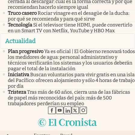
cerrada al descargar: cuál es la forma correcta y por qué
recomiendan hacerlo siempre igual
Truco casero
Rociar vinagre en el desagüe de la ducha:
por qué se recomienda y para qué sirve
Tecnología
Si el televisor tiene HDMI, puede convertirlo
en un Smart TV con Netflix, YouTube y HBO Max
Actualidad
Plan progresivo
Ya es oficial | El Gobierno renovará todos
los medidores de agua: personal administrativo y
técnicos verificarán los sistemas y los usuarios deberán
pagar el total de la instalación
Iniciativa
Buscan voluntarios para vivir gratis en una isla
del Pacífico: ofrecen alojamiento y sólo 4 horas de trabajo
por día
Tristeza
Tras más de 60 años, cierra una de las fábricas
de papel más reconocidas del país: más de 500
trabajadores perderían su empleo
abre en nueva pestaña
abre en nueva pestaña
abre en nueva pestaña
abre en nueva pestaña
abre en nueva pestaña