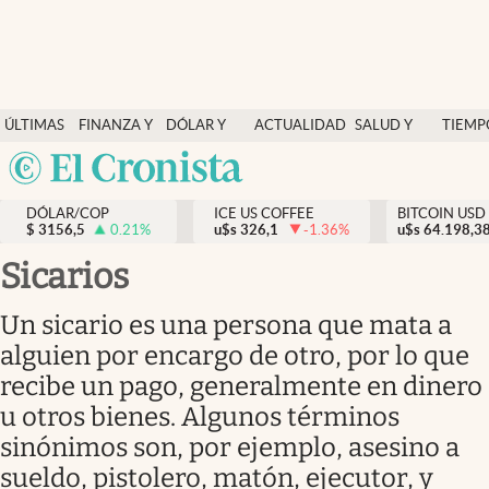
Finanzas y economía
ÚLTIMAS
FINANZA Y
DÓLAR Y
ACTUALIDAD
SALUD Y
TIEMP
Salud y nutrición
NOTICIAS
ECONOMÍA
MERCADOS
NUTRICIÓN
LIBRE
Argentina
Vida espiritual
España
Actualidad
DÓLAR/COP
ICE US COFFEE
BITCOIN USD
$
3156,5
0.21
%
u$s
326,1
-1.36
%
u$s
México
64.198,3
Tiempo libre
USA
Sicarios
Dólar y mercados
Colombia
Un sicario es una persona que mata a
Uruguay
Curiosidades
alguien por encargo de otro, por lo que
recibe un pago, generalmente en dinero
Colombia
u otros bienes. Algunos términos
sinónimos son, por ejemplo, asesino a
sueldo, pistolero, matón, ejecutor, y