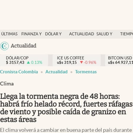
Finanzas y economía
ÚLTIMAS
FINANZA Y
DÓLAR Y
ACTUALIDAD
SALUD Y
TIEMP
Salud y nutrición
NOTICIAS
ECONOMÍA
MERCADOS
NUTRICIÓN
LIBRE
Argentina
Actualidad
Vida espiritual
España
Actualidad
DÓLAR/COP
ICE US COFFEE
BITCOIN USD
$
3157,43
0.13
%
u$s
319,15
-0.96
%
u$s
México
64.927,1
Tiempo libre
Cronista Colombia
Actualidad
Tormentas
USA
Dólar y mercados
Colombia
Clima
Uruguay
Curiosidades
Llega la tormenta negra de 48 horas:
habrá frío helado récord, fuertes ráfagas
Colombia
de viento y posible caída de granizo en
estas áreas
El clima volverá a cambiar en buena parte del país durante