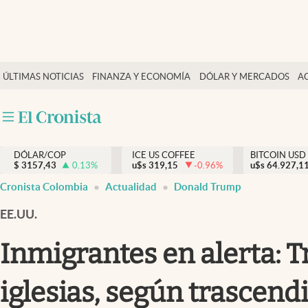
Finanzas y economía
ÚLTIMAS NOTICIAS
FINANZA Y ECONOMÍA
DÓLAR Y MERCADOS
A
Salud y nutrición
Vida espiritual
Actualidad
DÓLAR/COP
ICE US COFFEE
BITCOIN USD
Tiempo libre
$
3157,43
0.13
%
u$s
319,15
-0.96
%
u$s
64.927,1
Dólar y mercados
Cronista Colombia
Actualidad
Donald Trump
Curiosidades
EE.UU.
Inmigrantes en alerta: 
iglesias, según trascend