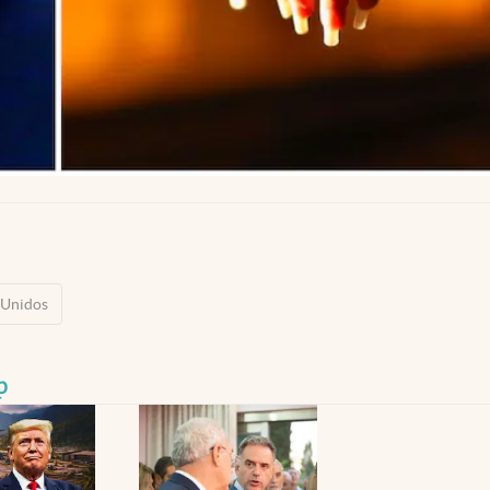
 Unidos
p