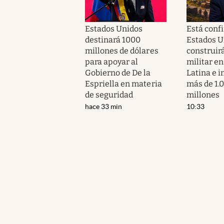
Estados Unidos
Está conf
destinará 1000
Estados U
millones de dólares
construir
para apoyar al
militar e
Gobierno de De la
Latina e i
Espriella en materia
más de 1.
de seguridad
millones
hace 33 min
10:33