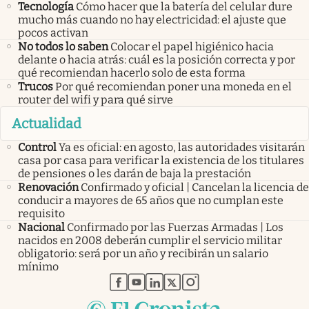
Tecnología
Cómo hacer que la batería del celular dure
mucho más cuando no hay electricidad: el ajuste que
pocos activan
No todos lo saben
Colocar el papel higiénico hacia
delante o hacia atrás: cuál es la posición correcta y por
qué recomiendan hacerlo solo de esta forma
Trucos
Por qué recomiendan poner una moneda en el
router del wifi y para qué sirve
Actualidad
Control
Ya es oficial: en agosto, las autoridades visitarán
casa por casa para verificar la existencia de los titulares
de pensiones o les darán de baja la prestación
Renovación
Confirmado y oficial | Cancelan la licencia de
conducir a mayores de 65 años que no cumplan este
requisito
Nacional
Confirmado por las Fuerzas Armadas | Los
nacidos en 2008 deberán cumplir el servicio militar
obligatorio: será por un año y recibirán un salario
mínimo
abre en nueva pestaña
abre en nueva pestaña
abre en nueva pestaña
abre en nueva pestaña
abre en nueva pestaña