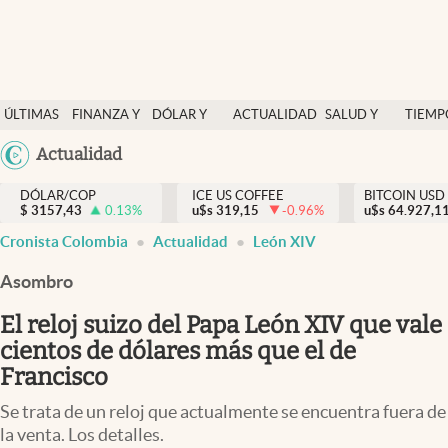
Finanzas y economía
ÚLTIMAS
FINANZA Y
DÓLAR Y
ACTUALIDAD
SALUD Y
TIEMP
Salud y nutrición
NOTICIAS
ECONOMÍA
MERCADOS
NUTRICIÓN
LIBRE
Argentina
Actualidad
Vida espiritual
España
Actualidad
DÓLAR/COP
ICE US COFFEE
BITCOIN USD
$
3157,43
0.13
%
u$s
319,15
-0.96
%
u$s
México
64.927,1
Tiempo libre
Cronista Colombia
Actualidad
León XIV
USA
Dólar y mercados
Colombia
Asombro
Uruguay
Curiosidades
El reloj suizo del Papa León XIV que vale
cientos de dólares más que el de
Colombia
Francisco
Se trata de un reloj que actualmente se encuentra fuera de
la venta. Los detalles.