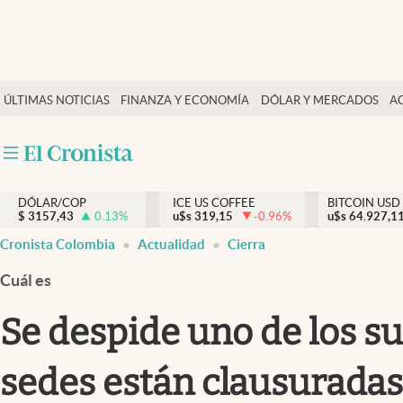
Finanzas y economía
ÚLTIMAS NOTICIAS
FINANZA Y ECONOMÍA
DÓLAR Y MERCADOS
A
Salud y nutrición
Vida espiritual
Actualidad
DÓLAR/COP
ICE US COFFEE
BITCOIN USD
Tiempo libre
$
3157,43
0.13
%
u$s
319,15
-0.96
%
u$s
64.927,1
Dólar y mercados
Cronista Colombia
Actualidad
Cierra
Curiosidades
Cuál es
Se despide uno de los s
sedes están clausuradas