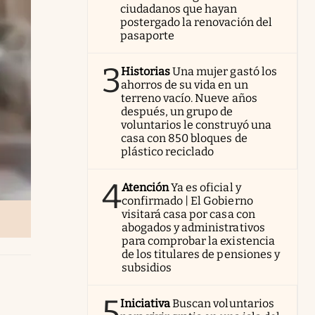
ciudadanos que hayan
postergado la renovación del
pasaporte
3
Historias
Una mujer gastó los
ahorros de su vida en un
terreno vacío. Nueve años
después, un grupo de
voluntarios le construyó una
casa con 850 bloques de
plástico reciclado
4
Atención
Ya es oficial y
confirmado | El Gobierno
visitará casa por casa con
abogados y administrativos
para comprobar la existencia
de los titulares de pensiones y
subsidios
5
Iniciativa
Buscan voluntarios