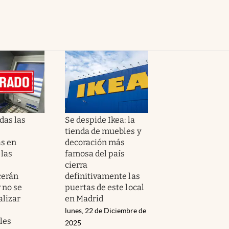
das las
Se despide Ikea: la
tienda de muebles y
as en
decoración más
 las
famosa del país
cierra
erán
definitivamente las
 no se
puertas de este local
alizar
en Madrid
lunes, 22 de Diciembre de
les
2025