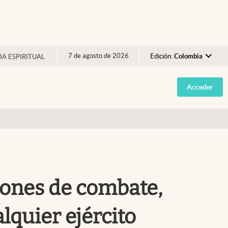
7 de agosto de 2026
Edición:
Colombia
DA ESPIRITUAL
Argentina
Acceder
España
México
USA
Colombia
Uruguay
viones de combate,
lquier ejército