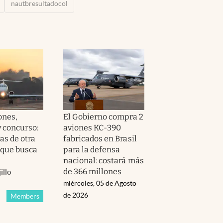
nautbresultadocol
ones,
El Gobierno compra 2
y concurso:
aviones KC-390
das de otra
fabricados en Brasil
 que busca
para la defensa
nacional: costará más
de 366 millones
illo
miércoles, 05 de Agosto
de 2026
Members