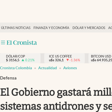
Finanzas y economía
ÚLTIMAS NOTICIAS
FINANZA Y ECONOMÍA
DÓLAR Y MERCADOS
A
Salud y nutrición
Vida espiritual
Actualidad
DÓLAR/COP
ICE US COFFEE
BITCOIN USD
Tiempo libre
$
3156,5
0.21
%
u$s
326,1
-1.36
%
u$s
64.935,2
Dólar y mercados
Cronista Colombia
Actualidad
Aviones
Curiosidades
Defensa
El Gobierno gastará mil
sistemas antidrones y se 