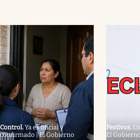
Control
.
Ya es oficial y
Festivos
.
Co
confirmado | El Gobierno
El Gobierno