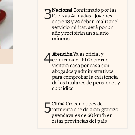
3
Nacional
Confirmado por las
Fuerzas Armadas | Jóvenes
entre 18 y 24 deben realizar el
servicio militar: será por un
año y recibirán un salario
mínimo
4
Atención
Ya es oficial y
confirmado | El Gobierno
visitará casa por casa con
abogados y administrativos
para comprobar la existencia
de los titulares de pensiones y
subsidios
5
Clima
Crecen nubes de
tormenta que dejarán granizo
y vendavales de 60 km/h en
estas provincias del país