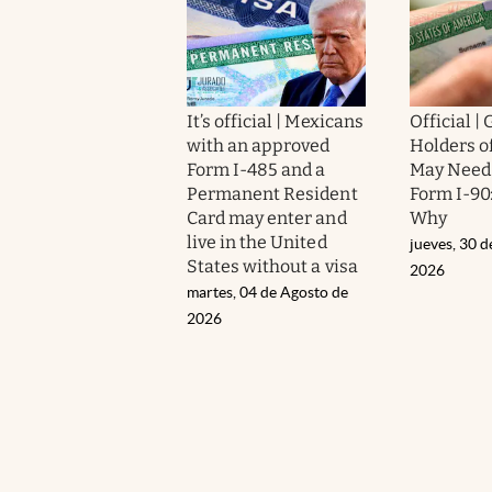
It’s official | Mexicans
Official |
with an approved
Holders o
Form I-485 and a
May Need 
Permanent Resident
Form I-90:
Card may enter and
Why
live in the United
jueves, 30 d
States without a visa
2026
martes, 04 de Agosto de
2026