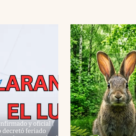
nfirmado y oficial |
 decretó feriado