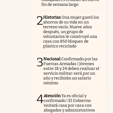
fin de semana largo
2
Historias
Una mujer gastó los
ahorros de su vida en un
terreno vacío. Nueve años
después, un grupo de
voluntarios le construyó una
casa con 850 bloques de
plástico reciclado
3
Nacional
Confirmado por las
Fuerzas Armadas | Jóvenes
entre 18 y 24 deben realizar el
servicio militar: será por un
año y recibirán un salario
mínimo
4
Atención
Ya es oficial y
confirmado | El Gobierno
visitará casa por casa con
abogados y administrativos