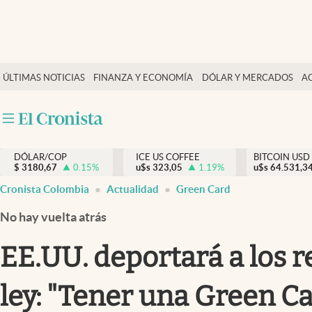
Finanzas y economía
ÚLTIMAS NOTICIAS
FINANZA Y ECONOMÍA
DÓLAR Y MERCADOS
A
Salud y nutrición
Vida espiritual
Actualidad
DÓLAR/COP
ICE US COFFEE
BITCOIN USD
Tiempo libre
$
3180,67
0.15
%
u$s
323,05
1.19
%
u$s
64.531,3
Dólar y mercados
Cronista Colombia
Actualidad
Green Card
Curiosidades
No hay vuelta atrás
EE.UU. deportará a los 
ley: "Tener una Green C