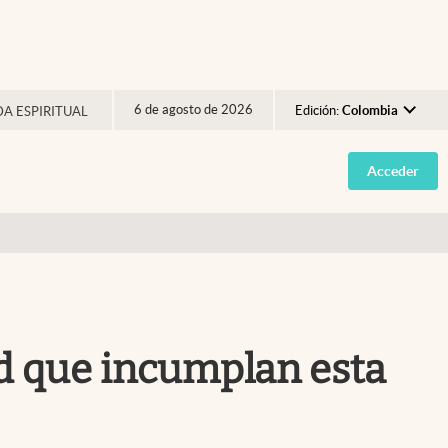
6 de agosto de 2026
Edición:
Colombia
DA ESPIRITUAL
Argentina
Acceder
España
México
USA
Colombia
Uruguay
rd que incumplan esta