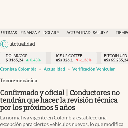
Finanzas y economía
ÚLTIMAS
FINANZA Y
DÓLAR Y
ACTUALIDAD
SALUD Y
TIEMP
Salud y nutrición
NOTICIAS
ECONOMÍA
MERCADOS
NUTRICIÓN
LIBRE
Argentina
Actualidad
Vida espiritual
España
Actualidad
DÓLAR/COP
ICE US COFFEE
BITCOIN USD
$
3165,24
0.48
%
u$s
326,1
-1.36
%
u$s
México
65.255,2
Tiempo libre
Cronista Colombia
Actualidad
Verificación Vehicular
USA
Dólar y mercados
Colombia
Tecno-mecánica
Uruguay
Curiosidades
Confirmado y oficial | Conductores no
tendrán que hacer la revisión técnica
Colombia
por los próximos 5 años
La normativa vigente en Colombia establece una
excepción para ciertos vehículos nuevos, lo que modifica