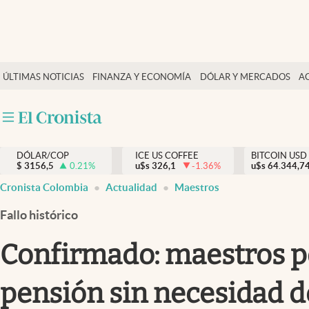
Finanzas y economía
ÚLTIMAS NOTICIAS
FINANZA Y ECONOMÍA
DÓLAR Y MERCADOS
A
Salud y nutrición
Vida espiritual
Actualidad
DÓLAR/COP
ICE US COFFEE
BITCOIN USD
Tiempo libre
$
3156,5
0.21
%
u$s
326,1
-1.36
%
u$s
64.344,7
Dólar y mercados
Cronista Colombia
Actualidad
Maestros
Curiosidades
Fallo histórico
Confirmado: maestros pod
pensión sin necesidad d