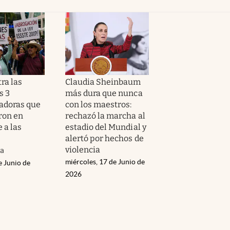
ra las
Claudia Sheinbaum
s 3
más dura que nunca
adoras que
con los maestros:
ron en
rechazó la marcha al
 a las
estadio del Mundial y
alertó por hechos de
violencia
da
miércoles, 17 de Junio de
e Junio de
2026