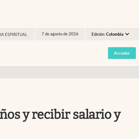
7 de agosto de 2026
Edición:
Colombia
DA ESPIRITUAL
Argentina
Acceder
España
México
USA
Colombia
Uruguay
os y recibir salario y