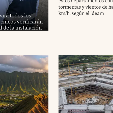
estos departamentos con 
tormentas y vientos de h
km/h, según el Ideam
vará todos los
cnicos verificarán
l de la instalación