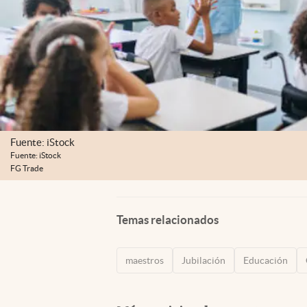
Fuente: iStock
Fuente: iStock
FG Trade
Temas relacionados
maestros
Jubilación
Educación