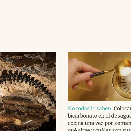
No todos lo saben
.
Coloca
bicarbonato en el desagüe
cocina una vez por seman
qué sirve y cuáles son sus