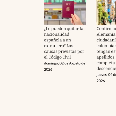
¿Le pueden quitar la
Confirmad
nacionalidad
Alemania f
española a un
ciudadanía
extranjero? Las
colombia
causas previstas por
tengan es
el Código Civil
apellidos: 
completa 
domingo, 02 de Agosto de
descendi
2026
jueves, 04 d
2026