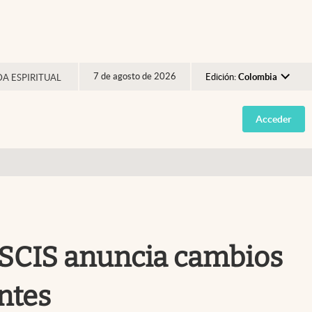
7 de agosto de 2026
Edición:
Colombia
DA ESPIRITUAL
Argentina
Acceder
España
México
USA
Colombia
Uruguay
 USCIS anuncia cambios
ntes