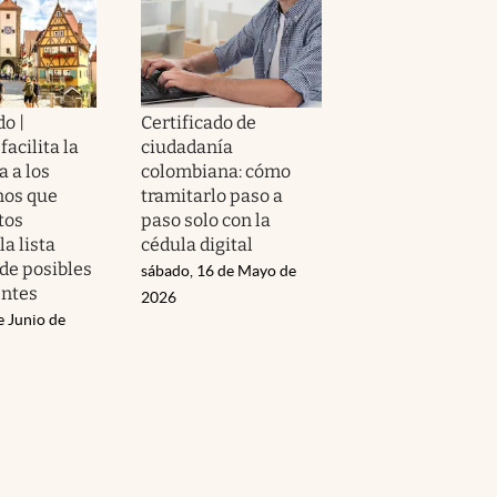
o |
Certificado de
acilita la
ciudadanía
 a los
colombiana: cómo
nos que
tramitarlo paso a
tos
paso solo con la
la lista
cédula digital
de posibles
sábado, 16 de Mayo de
entes
2026
e Junio de