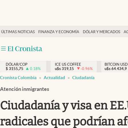
Finanzas y economía
ÚLTIMAS NOTICIAS
FINANZA Y ECONOMÍA
DÓLAR Y MERCADOS
A
Salud y nutrición
Vida espiritual
Actualidad
DÓLAR/COP
ICE US COFFEE
BITCOIN USD
Tiempo libre
$
3155,75
0.18
%
u$s
319,15
-0.96
%
u$s
64.434,9
Dólar y mercados
Cronista Colombia
Actualidad
Ciudadanía
Curiosidades
Atención inmigrantes
Ciudadanía y visa en EE
radicales que podrían af