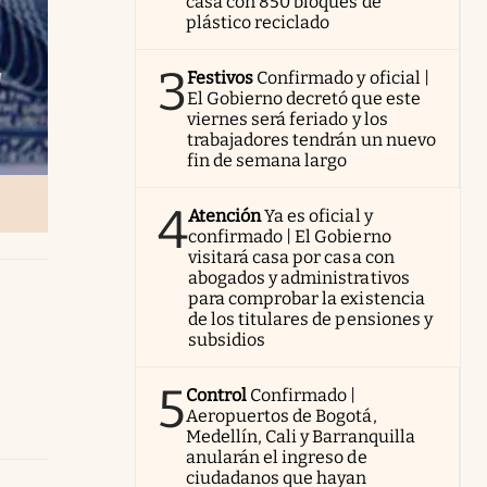
casa con 850 bloques de
plástico reciclado
3
Festivos
Confirmado y oficial |
El Gobierno decretó que este
viernes será feriado y los
trabajadores tendrán un nuevo
fin de semana largo
4
Atención
Ya es oficial y
confirmado | El Gobierno
visitará casa por casa con
abogados y administrativos
para comprobar la existencia
de los titulares de pensiones y
subsidios
5
Control
Confirmado |
Aeropuertos de Bogotá,
Medellín, Cali y Barranquilla
anularán el ingreso de
ciudadanos que hayan