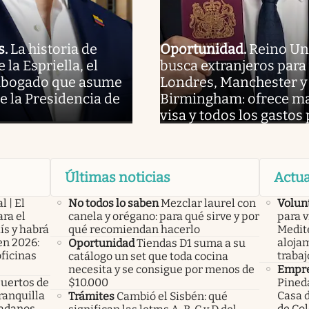
s
.
La historia de
Oportunidad
.
Reino Un
la Espriella, el
busca extranjeros para 
abogado que asume
Londres, Manchester y
e la Presidencia de
Birmingham: ofrece ma
visa y todos los gastos
Últimas noticias
Actua
l | El
No todos lo saben
Mezclar laurel con
Volun
ra el
canela y orégano: para qué sirve y por
para v
ís y habrá
qué recomiendan hacerlo
Medite
en 2026:
alojam
Oportunidad
Tiendas D1 suma a su
oficinas
trabaj
catálogo un set que toda cocina
necesita y se consigue por menos de
Empre
uertos de
$10.000
Pineda
ranquilla
Casa 
Trámites
Cambió el Sisbén: qué
dadanos
de Co