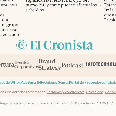
significan las letras A, B, C y D del
enovación
nuevo RUI y cómo pueden afectar los
Este v
subsidios
De la 
los
que a
rreno
Presi
 un grupo
 una casa
 reciclado
les de WhatsApp
Suscribite
Quiénes Somos
Portal de Proveedores
Trabaj
dos los derechos reservados
Términos y condiciones
Privacidad
Consen
 Registro de propiedad intelectual: 56576959
N° de edición: 10.950 - 7 