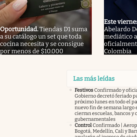
Este vierne
Oportunidad
.
Tiendas D1 suma
Abelardo De 
a su catálogo un set que toda
mediático 
cocina necesita y se consigue
oficialment
por menos de $10.000
Colombia
Las más leídas
Festivos
Confirmado y oficia
Gobierno decretó feriado pa
próximo lunes en todo el pa
nuevo fin de semana largo 
cierran escuelas, bancos y 
gubernamentales
Control
Confirmado | Aerop
Bogotá, Medellín, Cali y Bar
anularán el ingreso de ciu