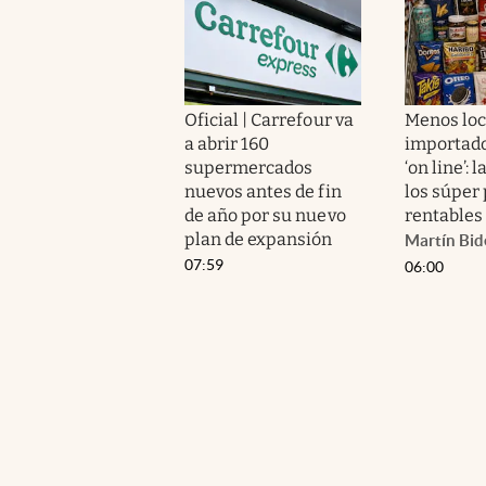
Oficial | Carrefour va
Menos loc
a abrir 160
importado
supermercados
‘on line’: 
nuevos antes de fin
los súper 
de año por su nuevo
rentables
plan de expansión
Martín Bid
07:59
06:00