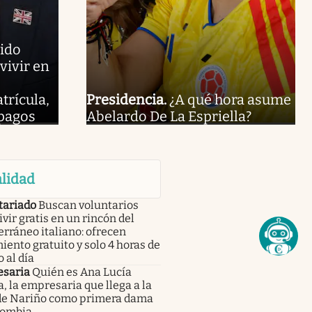
ido
vivir en
trícula,
Presidencia
.
¿A qué hora asume
 pagos
Abelardo De La Espriella?
lidad
tariado
Buscan voluntarios
ivir gratis en un rincón del
rráneo italiano: ofrecen
iento gratuito y solo 4 horas de
o al día
saria
Quién es Ana Lucía
, la empresaria que llega a la
de Nariño como primera dama
lombia