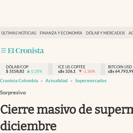
Finanzas y economía
ÚLTIMAS NOTICIAS
FINANZA Y ECONOMÍA
DÓLAR Y MERCADOS
A
Salud y nutrición
Vida espiritual
Actualidad
DÓLAR/COP
ICE US COFFEE
BITCOIN USD
Tiempo libre
$
3158,82
0.28
%
u$s
326,1
-1.36
%
u$s
64.793,9
Dólar y mercados
Cronista Colombia
Actualidad
Supermercados
Curiosidades
Sorpresivo
Cierre masivo de super
diciembre