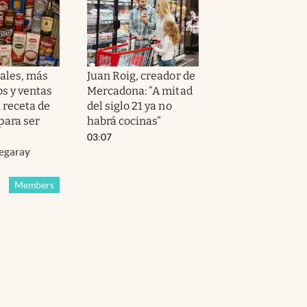
ales, más
Juan Roig, creador de
s y ventas
Mercadona: “A mitad
la receta de
del siglo 21 ya no
para ser
habrá cocinas”
03:07
egaray
Members