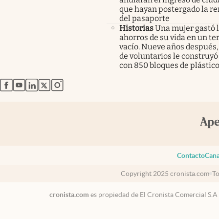
que hayan postergado la r
del pasaporte
Historias
Una mujer gastó 
ahorros de su vida en un te
vacío. Nueve años después,
de voluntarios le construyó
con 850 bloques de plástico
abre en nueva pestaña
abre en nueva pestaña
abre en nueva pestaña
abre en nueva pestaña
abre en nueva pestaña
Contacto
Cana
Copyright 2025 cronista.com
To
cronista.com
es propiedad de El Cronista Comercial S.A
Colombia