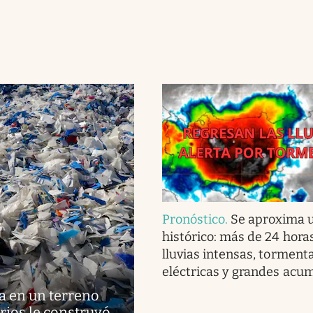
Pronóstico
.
Se aproxima u
histórico: más de 24 hora
lluvias intensas, torment
eléctricas y grandes acu
a en un terreno
rios le construyó