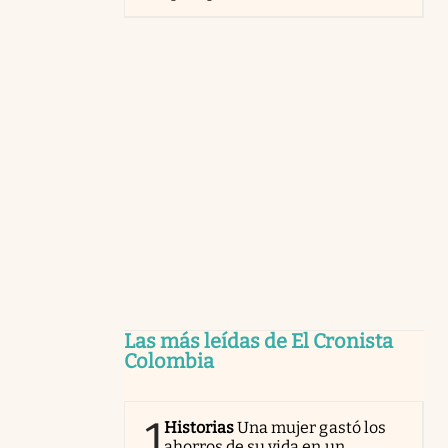
Las más leídas de El Cronista
Colombia
1
Historias
Una mujer gastó los
ahorros de su vida en un