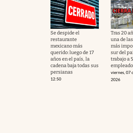
Se despide el
Tras 20 añ
restaurante
una de las
mexicano más
más impor
querido: luego de 17
sur del paí
años en el país, la
trabajo a 
cadena baja todas sus
empleado
persianas
viernes, 07 
12:50
2026