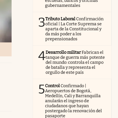
escuelas, bancos y oficinas
gubernamentales
3
Tributo Laboral
Confirmación
oficial | La Corte Suprema se
aparta de la Constitucional y
da más poder a los
prepensionados
4
Desarrollo militar
Fabrican el
tanque de guerra más potente
del mundo: controla el campo
de batalla y representa el
orgullo de este país
5
Control
Confirmado |
Aeropuertos de Bogotá,
Medellín, Cali y Barranquilla
anularán el ingreso de
ciudadanos que hayan
postergado la renovación del
pasaporte