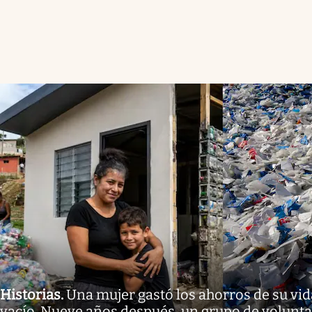
Historias
.
Una mujer gastó los ahorros de su vid
vacío. Nueve años después, un grupo de volunta