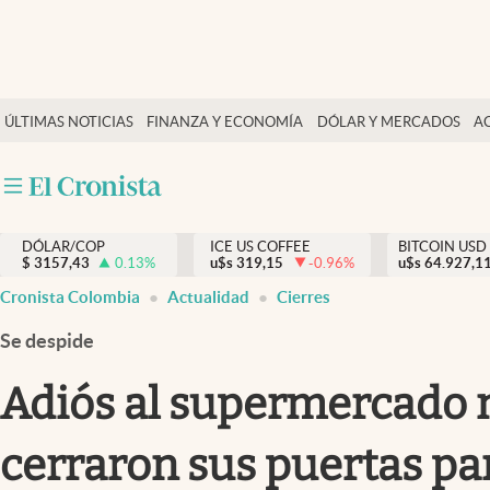
Finanzas y economía
ÚLTIMAS NOTICIAS
FINANZA Y ECONOMÍA
DÓLAR Y MERCADOS
A
Salud y nutrición
Vida espiritual
Actualidad
DÓLAR/COP
ICE US COFFEE
BITCOIN USD
Tiempo libre
$
3157,43
0.13
%
u$s
319,15
-0.96
%
u$s
64.927,1
Dólar y mercados
Cronista Colombia
Actualidad
Cierres
Curiosidades
Se despide
Adiós al supermercado m
cerraron sus puertas pa