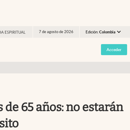
7 de agosto de 2026
Edición:
Colombia
DA ESPIRITUAL
Argentina
Acceder
España
México
USA
Colombia
Uruguay
s de 65 años: no estarán
sito