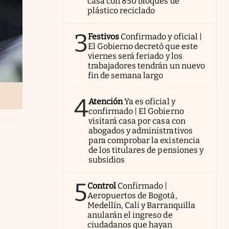
casa con 850 bloques de
plástico reciclado
3
Festivos
Confirmado y oficial |
El Gobierno decretó que este
viernes será feriado y los
trabajadores tendrán un nuevo
fin de semana largo
4
Atención
Ya es oficial y
confirmado | El Gobierno
visitará casa por casa con
abogados y administrativos
para comprobar la existencia
de los titulares de pensiones y
subsidios
5
Control
Confirmado |
Aeropuertos de Bogotá,
Medellín, Cali y Barranquilla
anularán el ingreso de
ciudadanos que hayan