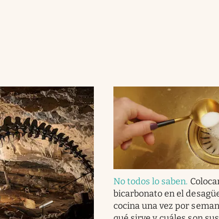
No todos lo saben
.
Coloca
bicarbonato en el desagüe
cocina una vez por seman
qué sirve y cuáles son sus