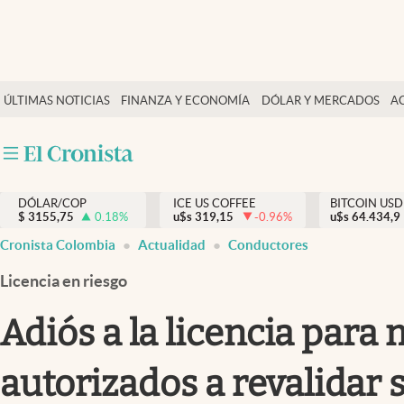
Finanzas y economía
ÚLTIMAS NOTICIAS
FINANZA Y ECONOMÍA
DÓLAR Y MERCADOS
A
Salud y nutrición
Vida espiritual
Actualidad
DÓLAR/COP
ICE US COFFEE
BITCOIN USD
Tiempo libre
$
3155,75
0.18
%
u$s
319,15
-0.96
%
u$s
64.434,9
Dólar y mercados
Cronista Colombia
Actualidad
Conductores
Curiosidades
Licencia en riesgo
Adiós a la licencia para
autorizados a revalidar 