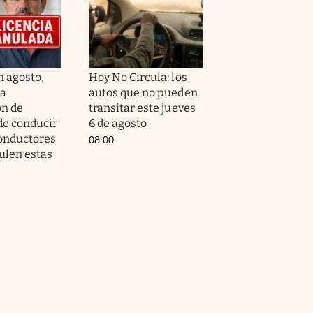
En agosto,
Hoy No Circula: los
la
autos que no pueden
n de
transitar este jueves
de conducir
6 de agosto
conductores
08:00
len estas