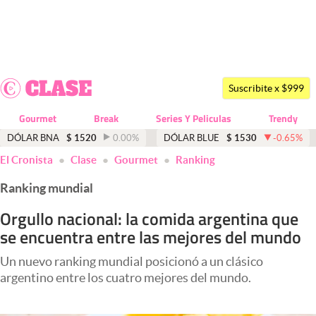
Últimas noticias
Dólar
Suscribite x $999
Members
Gourmet
Break
Series Y Peliculas
Trendy
Economía y Política
DÓLAR BNA
$
1520
0.00
%
DÓLAR BLUE
$
1530
-0.65
%
El Cronista
Clase
Gourmet
Ranking
Finanzas y Mercados
Ranking mundial
Mercados Online
Orgullo nacional: la comida argentina que
Negocios
se encuentra entre las mejores del mundo
Columnistas
Un nuevo ranking mundial posicionó a un clásico
Otras secciones
argentino entre los cuatro mejores del mundo.
Apertura