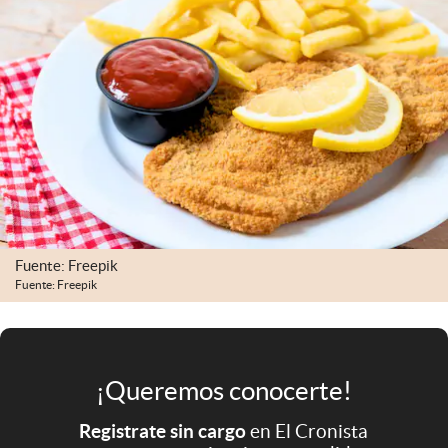
Infotechnology
Clase
Clima
Mundial 2026
Eventos Corporativos
El Cronista Studio
Mediakit
Fuente: Freepik
abre en nueva pestaña
Fuente: Freepik
Argentina
¡Queremos conocerte!
Registrate sin cargo
en El Cronista