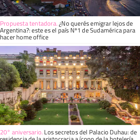
Propuesta tentadora
.
¿No querés emigrar lejos de
Argentina?: este es el país Nº1 de Sudamérica para
hacer home office
20° aniversario
.
Los secretos del Palacio Duhau: de
residencia de la aristocracia a ícono de la hotelería