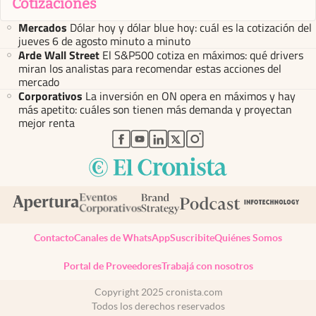
Cotizaciones
Mercados
Dólar hoy y dólar blue hoy: cuál es la cotización del
jueves 6 de agosto minuto a minuto
Arde Wall Street
El S&P500 cotiza en máximos: qué drivers
miran los analistas para recomendar estas acciones del
mercado
Corporativos
La inversión en ON opera en máximos y hay
más apetito: cuáles son tienen más demanda y proyectan
mejor renta
abre en nueva pestaña
abre en nueva pestaña
abre en nueva pestaña
abre en nueva pestaña
abre en nueva pestaña
Contacto
Canales de WhatsApp
Suscribite
Quiénes Somos
Portal de Proveedores
Trabajá con nosotros
Copyright 2025 cronista.com
Todos los derechos reservados