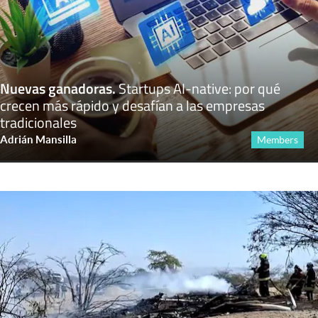
Nuevas ganadoras
.
Startups AI-native: por qué
crecen más rápido y desafían a las empresas
tradicionales
Adrián Mansilla
Members