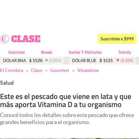
Últimas noticias
Dólar
Suscribite x $999
Members
Gourmet
Break
Series Y Peliculas
Trendy
Economía y Política
DÓLAR BNA
$
1520
0.00
%
DÓLAR BLUE
$
1525
-0.33
%
El Cronista
Clase
Gourmet
Vitaminas
Finanzas y Mercados
Salud
Mercados Online
Este es el pescado que viene en lata y que
Negocios
más aporta Vitamina D a tu organismo
Columnistas
Conocé todos los detalles sobre este pescado que ofrece
Otras secciones
grandes beneficios para el organismo.
Apertura