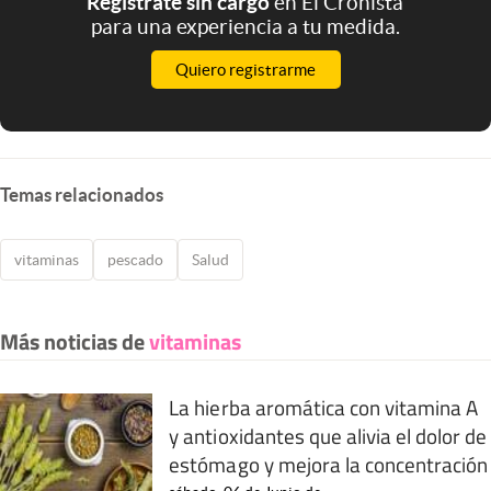
Registrate sin cargo
en El Cronista
para una experiencia a tu medida.
Quiero registrarme
Temas relacionados
vitaminas
pescado
Salud
Más noticias de
vitaminas
La hierba aromática con vitamina A
y antioxidantes que alivia el dolor de
estómago y mejora la concentración