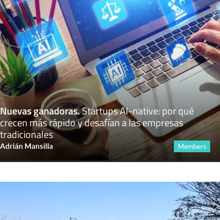
Nuevas ganadoras
.
Startups AI-native: por qué
crecen más rápido y desafían a las empresas
tradicionales
Adrián Mansilla
Members