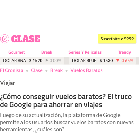
Últimas noticias
Dólar
Suscribite x $999
Members
Gourmet
Break
Series Y Peliculas
Trendy
Economía y Política
DÓLAR BNA
$
1520
0.00
%
DÓLAR BLUE
$
1530
-0.65
%
El Cronista
Clase
Break
Vuelos Baratos
Finanzas y Mercados
Viajar
Mercados Online
¿Cómo conseguir vuelos baratos? El truco
Negocios
de Google para ahorrar en viajes
Columnistas
Luego de su actualización, la plataforma de Google
Otras secciones
permite a los usuarios buscar vuelos baratos con nuevas
herramientas, ¿cuáles son?
Apertura