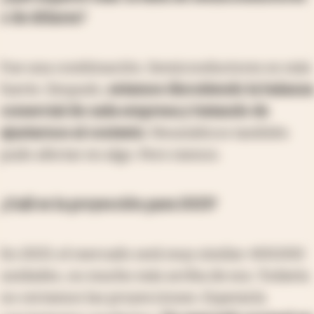
o de dólares?
Fue una combinación. Semiconductores es más
fuerte. Después,
estamos discutiendo la balanza
comercial de cada empresa y tratando de
ajustarnos al contexto
. Neumáticos también
pudo afectar en algo. Pero menos.
¿Cuál es la proyección para 2023?
En 2023, el mercado será muy similar: 400.000
unidades, no mucho más arriba de eso. Todavía
no cerramos las proyecciones. Esperaría