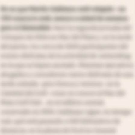
No es que Martín Galdeano esté relajado -un
CEO nunca lo está, menos a mitad de semana-
pero sí distendido
. Pasó la segunda jornada del
Coloquio de IDEA en Mar del Plata y, en la tarde
del jueves, los cerca de 1000 participantes del
evento disfrutan de la actividad de
networking
en la que se hayan anotado. Mientras ejecutivos,
abogados y consultores varios disfrutan de una
tarde soleada -pero fresca y ventosa- en la
Catedral del Golf -como se conoce al Mar del
Plata Golf Club-, en el edificio central,
construido en 1900, Galdeano sigue, en tiempo
real, qué está pasando a 500 kilómetros de
distancia, en la planta de Ford en General