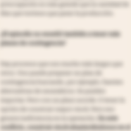
preocupación es más grande que la cantidad de
días que tuvimos que parar la producción.
¿El episodio no enseñó también a tener más
planes de contingencia?
Hay procesos que son mucho más largos que
otros. Uno puede preparar un plan de
contingencia buscando, por ejemplo, fuentes
alternativas de neumáticos. Se pueden
importar. Pero con un plazo acorde. O tener la
opción de construir mayor stock. Pero eso
genera ineficiencia en la operación.
En este
conflicto, construir stock abasteciéndonos en el