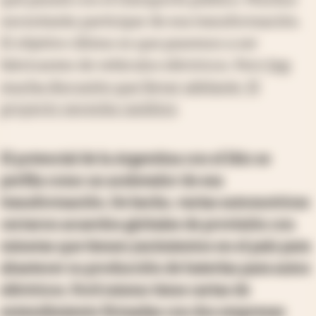
necesitarán participar de esa transformación.
El objetivo último es que pasemos a ser
fabricantes de vehículos eléctricos. Pero
hay
mucha discusión que llevar adelante. El
proyecto necesita cambios
.
El potencial de la Argentina con el litio se
perfila como un acelerador de esa
transformación. De hecho, varias automotrices
cerraron acuerdos globales de provisión con
mineras que tienen yacimientos en el país para
abastecer su producción de baterías para autos
eléctricos. Ford mismo tiene cartas de
entendimiento firmadas con dos empresas