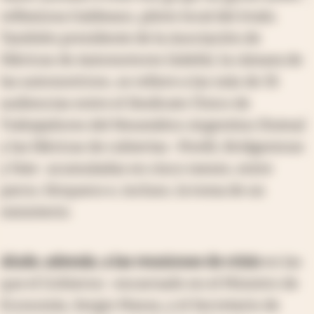
reflexiona Galdeano, piloto local del óvalo.
También presidente de la Asociación de
Fábricas de Automotores (Adefa), la cámara de
las automotrices, se refiere a las más de 35
audiencias entre el Sindicato Único de
Trabajadores del Neumático Argentino (Sutna)
y las fábricas de cubiertas -Pirelli, Bridgestone
y Fate- acumuladas en cinco meses, entre
paros, bloqueos e, incluso, la toma de un
ministerio.
Alude, además, a las reuniones de crisis
en las
que el Gobierno -encarnado en el Ministro de
Economía, Sergio Massa, y el Secretario de