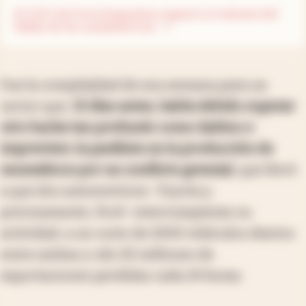
El CEO de Ford Argentina seguirá al volante del
lobby de las automotrices
Fue la complejidad de esa semana para un
sector que,
15 días antes, había debido superar
otro bache tan profundo como dañino e
imprevisto: la parálisis en la producción de
neumáticos por un conflicto gremial
, que llevó
a que dos automotrices -Toyota y,
precisamente, Ford- interrumpieran su
actividad, a un costo de 1000 vehículos diarios
entre ambas y u$s 20 millones de
exportaciones perdidas cada 24 horas.