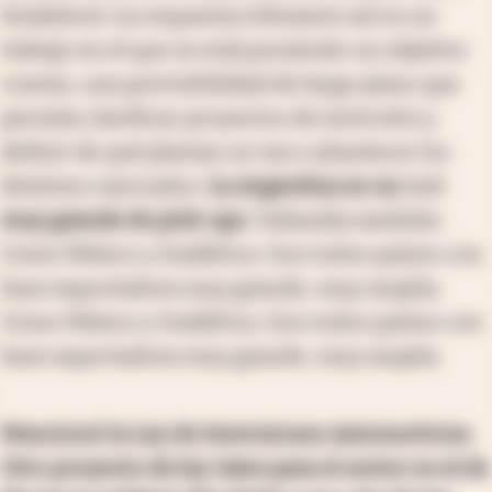
Establecer un esquema tributario así es un
trabajo en el que se está poniendo un objetivo
común, una previsibilidad de largo plazo que
permita clarificar proyectos de inversión y
definir de qué plantas se van a abastecer los
distintos mercados.
La Argentina es un
hub
muy grande de pick-ups.
Tailandia también.
Como México y Sudáfrica. Son todos países con
base exportadora muy grande, muy amplia.
Como México y Sudáfrica. Son todos países con
base exportadora muy grande, muy amplia.
Mencionó la Ley de Inversiones Automotrices.
Otro proyecto de ley clave para el sector es el de