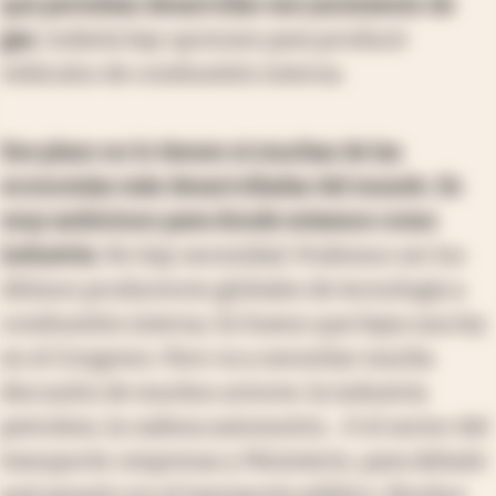
que permitan desarrollar ese yacimiento de
gas
, todavía hay opciones para producir
vehículos de combustión interna.
Ese plazo no lo tienen ni muchas de las
economías más desarrolladas del mundo. Es
muy ambicioso para donde estamos como
industria
. No hay necesidad. Podemos ser los
últimos productores globales de tecnología a
combustión interna. Es bueno que haya una ley
en el Congreso. Pero va a necesitar mucha
discusión de muchos actores: la industria
petrolera, la cadena automotriz... O el sector del
transporte: empresas y Ministerio, para debatir
qué pasará con el transporte público. Muchos