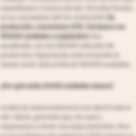
esperábamos a inicios de año. De todas formas,
es un crecimiento del 5% contra 2021.
En
producción, creceremos 20%. Cerramos con
393.000 unidades a septiembre
. Eso,
anualizado, nos da 530.000 vehículos de
producción. Exportación está creciendo al
mismo nivel. Será arriba de 300.000 unidades.
¿Por qué serán 20.000 unidades menos?
La falta de semiconductores nos afectó todo el
año. Ahora, pareciera que, de a poco,
empezamos a tener una mejor previsión. Pero
es un problema que seguirá en 2023, aunque no