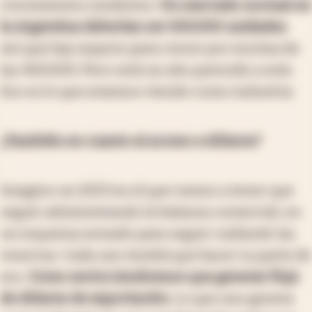
crecimientos modestos.
Un mercado normal en
la Argentina deberían ser 650.000 unidades
.
Así que hay espacio para crecer por encima de
las 400.000. Pero será un año parecido a este.
Eso es lo que estamos viendo como industria.
¿También en cuanto al acceso a dólares?
Imagino un 2023 en el que vamos a tener que
seguir administrando la balanza comercial, en
un esquema armado para seguir cuidando las
reservas. Cada uno tendrá que hacer su parte de
eso.
Como sector,
tendremos que generar flujo
de dólares de exportación
. Lo que uno genera