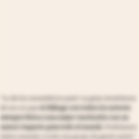
"Lo de los neumáticos pasó. La gran enseñanza
de eso es que
el diálogo con todos los actores
siempre lleva a una mejor resolución con un
menor impacto para todo el mundo
. Podríamos
haber juntado a todo ese grupo de gente antes",