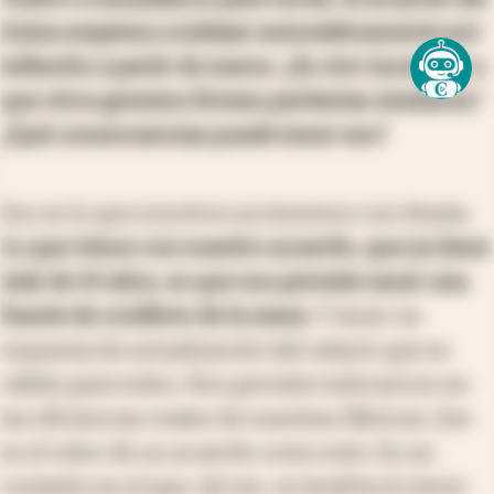
Sutna empieza a indexar automáticamente por
inflación a partir de marzo. ¿Es otro incentivo a
que otros gremios firmen paritarias similares?
¿Qué consecuencias puede tener eso?
Eso es lo que nosotros ya tenemos con Smata.
Lo que vimos con nuestro acuerdo, que ya tiene
más de 10 años, es que nos permite sacar una
fuente de conflicto de la mesa
. Y tener un
esquema de actualización del salario que es
válido para todos. Nos permite enfocarnos en
las eficiencias reales de nuestras fábricas. Ese
es el valor de un acuerdo como este. En un
contexto en el que, tal vez, se tendría el cierre