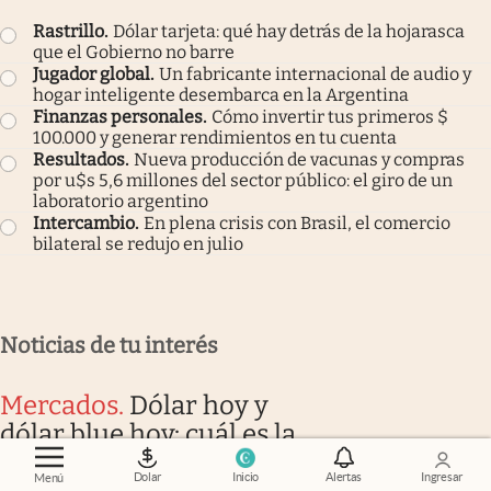
Rastrillo
.
Dólar tarjeta: qué hay detrás de la hojarasca
que el Gobierno no barre
Jugador global
.
Un fabricante internacional de audio y
hogar inteligente desembarca en la Argentina
Finanzas personales
.
Cómo invertir tus primeros $
100.000 y generar rendimientos en tu cuenta
Resultados
.
Nueva producción de vacunas y compras
por u$s 5,6 millones del sector público: el giro de un
laboratorio argentino
Intercambio
.
En plena crisis con Brasil, el comercio
bilateral se redujo en julio
Noticias de tu interés
Mercados
.
Dólar hoy y
dólar blue hoy: cuál es la
cotización del viernes 7
Dolar
Inicio
Alertas
Ingresar
Menú
de agosto minuto a