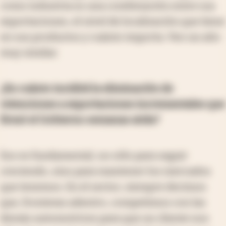
como industria es una combinación entre sus
exportaciones, el nivel de localización que tiene
en sus productos y cuánto importa. Veo un año
muy similar.
¿En cuánto incidirá la eliminación de
retenciones a exportaciones incrementales que
firmó el Gobierno semanas atrás?
Eso es fundamental, no sólo para seguir
creciendo, sino para mantener los mercados
que tenemos. En el sector, siempre decimos
que, fronteras adentro, competimos con las
demás automotrices para que un cliente nos