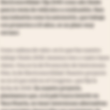
Electromovilidad. Fija 2040 como año límite
para la venta de vehículos a combustión. Para
una industria como la automotriz, que trabaja
con proyectos a 10 años, es un plazo muy
cercano.
Como cadena de valor, en lo que fue nuestro
trabajo Visión 2030, tenemos tres o cuatro leyes
claves. Una es la de Promoción de Inversiones.
Otra, la de Electromovilidad. Nuestro proyecto
no es el que está en el Congreso, que fija la
fecha de 2040.
En nuestro proyecto,
planteamos que, si el país busca invertir en
Vaca Muerta, en tener inversiones alternativas