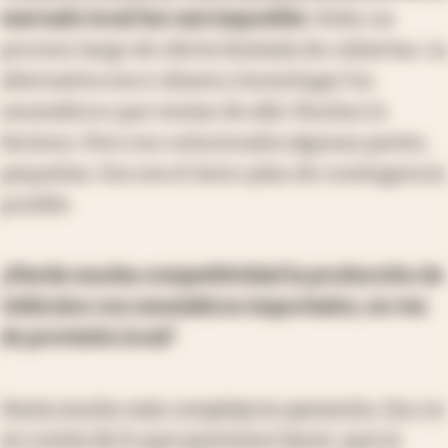
mercado local fue casi imposible
. Hubo un
proceso largo de oferta limitada de cubiertas. La
alternativa era ir afuera y homologar los
neumáticos que venían de allá. Muchos lo
hicimos. Pero eso solucionaba algunas partes,
pequeñas. Ese era el único plan de contingencia
posible.
¿Pierde mucha competitividad la producción de
vehículos con neumáticos importados, en vez
de provisión local?
Haría mucho más compleja la operación. Eso va
en contra de lo que queremos hacer, que es