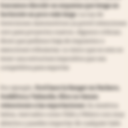
buscamos discutir un esquema que tenga un
horizonte un poco más largo
. La Ley de
Inversiones Automotrices ya prevé retenciones
cero para proyectos nuevos. Algunos critican;
dicen que pedimos baja de impuestos o
exenciones tributarias. Lo único que es esto es
tener una estructura impositiva que sea
competitiva para exportar.
Por ejemplo,
Ford hace la Ranger en Pacheco,
Sudáfrica y Tailandia. Ellos no tienen
retenciones a las exportaciones
. En América
latina, mercados como Chile y México son muy
abiertos y pueden importar de cualquier lado.