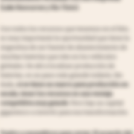
(Lake Resources y Rio Tinto).
Con todos los recursos que tenemos en el litio,
es muy importante la oportunidad que tiene la
Argentina de ser fuente de abastecimiento de
muchas baterías que irán en los vehículos
globales. De ahí a localizar producción de
baterías, es un paso más grande todavía. Sin
duda,
si se tiene un marco para producción en
escala, tener los recursos es una ventaja
competitiva muy grande
. Pero hay un capital
gigantesco a invertir para esa transformación.
Vuelvo a neumáticos para cerrar. El acuerdo del