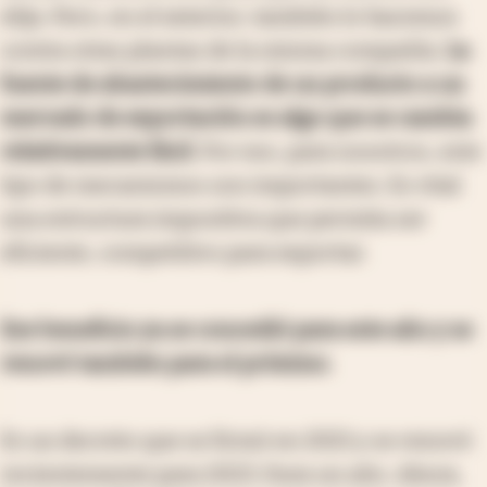
elija. Pero, en el exterior, también lo hacemos
contra otras plantas de la misma compañía.
La
fuente de abastecimiento de un producto a un
mercado de exportación es algo que se cambia
relativamente fácil
. Por eso, para nosotros, este
tipo de mecanismos son importantes. Es vital
una estructura impositiva que permita ser
eficiente, competitivo para exportar.
Ese beneficio ya se concedió para este año y se
renovó también para el próximo.
Es un decreto que se firmó en 2021 y se renovó
recientemente para 2023. Dura un año. Ahora,