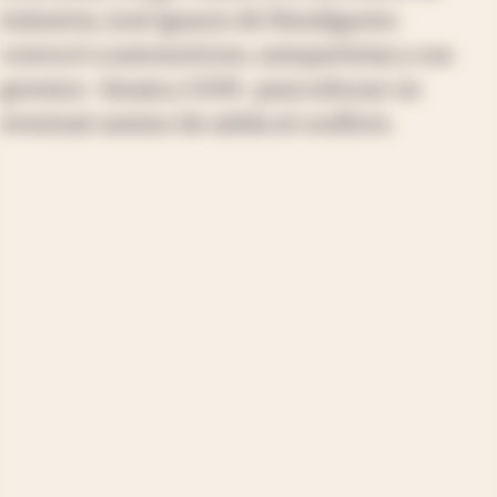
Industria, José Ignacio de Mendiguren-
convocó a automotrices, autopartistas y sus
gremios -Smata y UOM- para esbozar un
eventual camino de salida al conflicto.