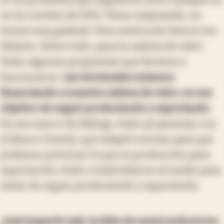
en los niveles de 2021. Viene mejorando, en
forma muy gradual. Otra restricción fueron los
dólares. Sobre todo, para la cadena de valor.
Hubo algunas propuestas que hicimos y
funcionaron.
Las terminales estamos
financiando a nuestra cadena de valor, en ese
objetivo de seguir produciendo y exportando
.
En ese marco de diálogo, hubo propuestas con
el Banco Central, que adaptó normas para que
podamos priorizar lo que es producción para
exportación. Hubo creatividad en el medio para
tratar de seguir produciendo y exportando.
¿Qué impactó más: la falta de semiconductores