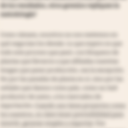
de los resultados, otros gremios repliquen la
metodología?
Como cámara, nosotros no nos metemos en
qué negocian los demás. Lo que espero es que
todo este proceso que pasó, con bloqueos de
plantas que llevaron a que afiliadas nuestras
tengan que parar producción, sea la excepción.
No por las paradas de planta en sí, sino por las
señales que damos como país, como un
hub
productor de autos, a los mercados de
exportación.
Cuando uno tiene proyectos como
los nuestros, es clave tener previsibilidad para
invertir, generar empleo y exportar
. Esa