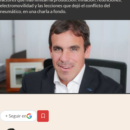
Infotechnology
electromovilidad y las lecciones que dejó el conflicto del
neumático, en una charla a fondo.
Clase
Clima
Mundial 2026
Eventos Corporativos
El Cronista Studio
Mediakit
abre en nueva pestaña
Argentina
+
Seguir
en
abre en nueva pestaña