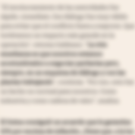
"El involucramiento de las autoridades fue
rápido, inmediato. Ese diálogo fue muy válido
para evitar que el conflicto fuera a mayores. Que
tuviéramos un impacto más grande en la
operación", retoma Galdeano. "
La otra
enseñanza es que nosotros estamos
acostumbrados a negociar paritarias pero,
siempre, en un esquema de diálogo y con las
plantas trabajando
", continúa. "Por eso, esto fue
un hecho no normal para nosotros. Como
industria y como cadena de valor", analiza.
El Sutna consiguió un acuerdo que le garantiza
10% por encima de inflación. ¿Teme que, a la luz