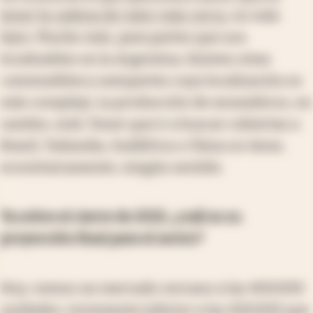
tener la cadena de valor más cerca
, no más
lejos. Mucho más, para partes que son
localizables en la Argentina. Existen otras
commodities
y autopartes cuya localización es
más compleja. La producción de neumáticos, en
cambio, está. Tener que ir a buscar cubiertas a
Brasil, Tailandia, Sudáfrica o China no tiene,
económicamente, ningún sentido.
Ya sobre el cierre de 2022, ¿cuál es su
proyección final para el sector?
Hoy, vemos un mercado cercano a las 400.000
unidades. Levemente inferior a las 420.000 que