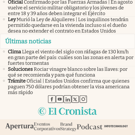
Oficial
Confirmado por las Fuerzas Armadas | En agosto
vuelve el servicio militar obligatorio y los jóvenes de
entre 18 y 39 años deben integrar el Ejército
Ley
Murió la Ley de Alquileres | Los inquilinos tendrán
permitido quedarse en la vivienda incluso si el dueño
desea no extender el contrato en Estados Unidos
Últimas noticias
Clima
Llega el viento del siglo con ráfagas de 130 km/h
en gran parte del país: cuáles son las zonas en alerta por
fuertes tormentas
Soluciones
Rociar vinagre blanco sobre las llaves: por
qué se recomienda y para qué funciona
Trámite
Oficial | Estados Unidos confirma que quienes
paguen 750 dólares podrían obtener la visa americana
más rápido
abre en nueva pestaña
abre en nueva pestaña
abre en nueva pestaña
abre en nueva pestaña
abre en nueva pestaña