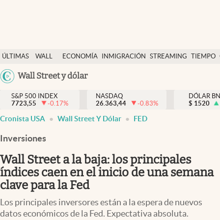
Últimas Noticias
ÚLTIMAS
WALL
ECONOMÍA
INMIGRACIÓN
STREAMING
TIEMPO
Finanzas y economía
NOTICIAS
STREET
Argentina
Wall Street y dólar
Wall Street y dólar
Y
España
Inmigración
DÓLAR
S&P 500 INDEX
NASDAQ
DÓLAR B
7723,55
-0.17
%
26.363,44
-0.83
%
México
$
1520
Trending
Cronista USA
Wall Street Y Dólar
FED
USA
Tiempo
Colombia
Inversiones
Uruguay
Ciencia y salud
Wall Street a la baja: los principales
Espiritual
índices caen en el inicio de una semana
clave para la Fed
Streaming
Los principales inversores están a la espera de nuevos
PC y mobile
datos económicos de la Fed. Expectativa absoluta.