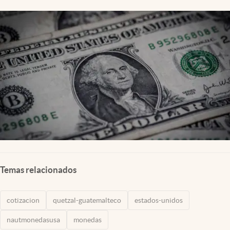
Lifestyle
USA
Temas relacionados
cotizacion
quetzal-guatemalteco
estados-unidos
nautmonedasusa
monedas