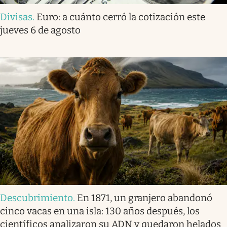
Divisas
.
Euro: a cuánto cerró la cotización este
jueves 6 de agosto
Descubrimiento
.
En 1871, un granjero abandonó
cinco vacas en una isla: 130 años después, los
científicos analizaron su ADN y quedaron helados