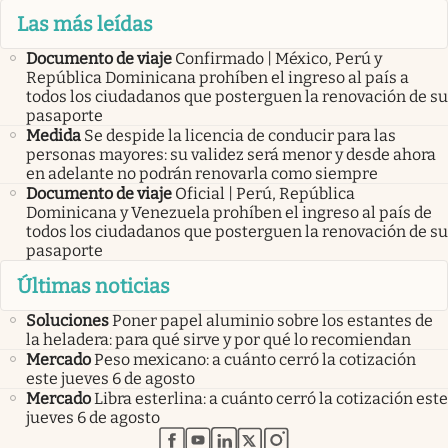
Las más leídas
Documento de viaje
Confirmado | México, Perú y
República Dominicana prohíben el ingreso al país a
todos los ciudadanos que posterguen la renovación de su
pasaporte
Medida
Se despide la licencia de conducir para las
personas mayores: su validez será menor y desde ahora
en adelante no podrán renovarla como siempre
Documento de viaje
Oficial | Perú, República
Dominicana y Venezuela prohíben el ingreso al país de
todos los ciudadanos que posterguen la renovación de su
pasaporte
Últimas noticias
Soluciones
Poner papel aluminio sobre los estantes de
la heladera: para qué sirve y por qué lo recomiendan
Mercado
Peso mexicano: a cuánto cerró la cotización
este jueves 6 de agosto
Mercado
Libra esterlina: a cuánto cerró la cotización este
jueves 6 de agosto
abre en nueva pestaña
abre en nueva pestaña
abre en nueva pestaña
abre en nueva pestaña
abre en nueva pestaña