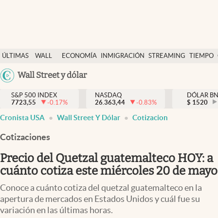
Últimas Noticias
ÚLTIMAS
WALL
ECONOMÍA
INMIGRACIÓN
STREAMING
TIEMPO
Finanzas y economía
NOTICIAS
STREET
Argentina
Wall Street y dólar
Wall Street y dólar
Y
España
Inmigración
DÓLAR
S&P 500 INDEX
NASDAQ
DÓLAR B
7723,55
-0.17
%
26.363,44
-0.83
%
México
$
1520
Trending
Cronista USA
Wall Street Y Dólar
Cotizacion
USA
Tiempo
Colombia
Cotizaciones
Uruguay
Ciencia y salud
Precio del Quetzal guatemalteco HOY: a
Espiritual
cuánto cotiza este miércoles 20 de mayo
Streaming
Conoce a cuánto cotiza del quetzal guatemalteco en la
apertura de mercados en Estados Unidos y cuál fue su
PC y mobile
variación en las últimas horas.