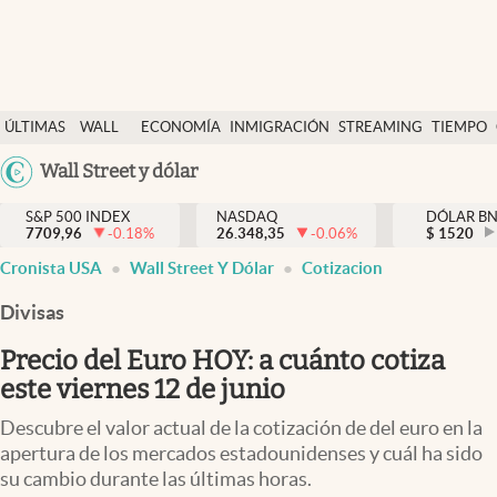
Últimas Noticias
ÚLTIMAS
WALL
ECONOMÍA
INMIGRACIÓN
STREAMING
TIEMPO
Finanzas y economía
NOTICIAS
STREET
Argentina
Wall Street y dólar
Wall Street y dólar
Y
España
Inmigración
DÓLAR
S&P 500 INDEX
NASDAQ
DÓLAR B
7709,96
-0.18
%
26.348,35
-0.06
%
México
$
1520
Trending
Cronista USA
Wall Street Y Dólar
Cotizacion
USA
Tiempo
Colombia
Divisas
Uruguay
Ciencia y salud
Precio del Euro HOY: a cuánto cotiza
Espiritual
este viernes 12 de junio
Streaming
Descubre el valor actual de la cotización de del euro en la
apertura de los mercados estadounidenses y cuál ha sido
PC y mobile
su cambio durante las últimas horas.