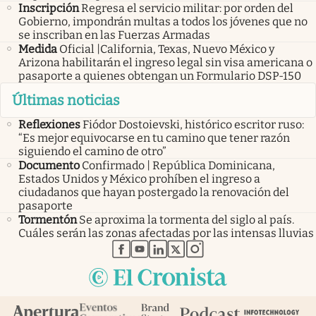
Inscripción
Regresa el servicio militar: por orden del
Gobierno, impondrán multas a todos los jóvenes que no
se inscriban en las Fuerzas Armadas
Medida
Oficial |California, Texas, Nuevo México y
Arizona habilitarán el ingreso legal sin visa americana o
pasaporte a quienes obtengan un Formulario DSP-150
Últimas noticias
Reflexiones
Fiódor Dostoievski, histórico escritor ruso:
“Es mejor equivocarse en tu camino que tener razón
siguiendo el camino de otro”
Documento
Confirmado | República Dominicana,
Estados Unidos y México prohíben el ingreso a
ciudadanos que hayan postergado la renovación del
pasaporte
Tormentón
Se aproxima la tormenta del siglo al país.
Cuáles serán las zonas afectadas por las intensas lluvias
abre en nueva pestaña
abre en nueva pestaña
abre en nueva pestaña
abre en nueva pestaña
abre en nueva pestaña