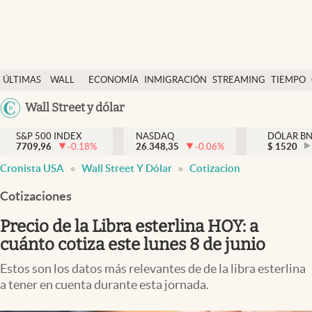
Últimas Noticias
ÚLTIMAS
WALL
ECONOMÍA
INMIGRACIÓN
STREAMING
TIEMPO
Finanzas y economía
NOTICIAS
STREET
Argentina
Wall Street y dólar
Wall Street y dólar
Y
España
Inmigración
DÓLAR
S&P 500 INDEX
NASDAQ
DÓLAR B
7709,96
-0.18
%
26.348,35
-0.06
%
México
$
1520
Trending
Cronista USA
Wall Street Y Dólar
Cotizacion
USA
Tiempo
Colombia
Cotizaciones
Uruguay
Ciencia y salud
Precio de la Libra esterlina HOY: a
Espiritual
cuánto cotiza este lunes 8 de junio
Streaming
Estos son los datos más relevantes de de la libra esterlina
a tener en cuenta durante esta jornada.
PC y mobile