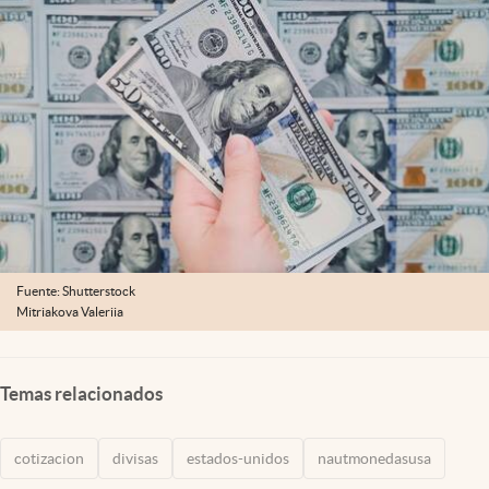
Lifestyle
USA
Fuente: Shutterstock
Mitriakova Valeriia
Temas relacionados
cotizacion
divisas
estados-unidos
nautmonedasusa