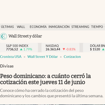
Últimas Noticias
ÚLTIMAS
WALL
ECONOMÍA
INMIGRACIÓN
STREAMING
TIEMPO
Finanzas y economía
NOTICIAS
STREET
Argentina
Wall Street y dólar
Wall Street y dólar
Y
España
Inmigración
DÓLAR
S&P 500 INDEX
NASDAQ
DÓLAR B
7736,52
1.79
%
26.363,44
-0.83
%
México
$
1520
Trending
Cronista USA
Wall Street Y Dólar
Cotizacion
USA
Tiempo
Colombia
Divisas
Uruguay
Ciencia y salud
Peso dominicano: a cuánto cerró la
Espiritual
cotización este jueves 11 de junio
Streaming
Conoce cómo ha cerrado la cotización del peso
dominicano y los cambios que presentó la última semana.
PC y mobile