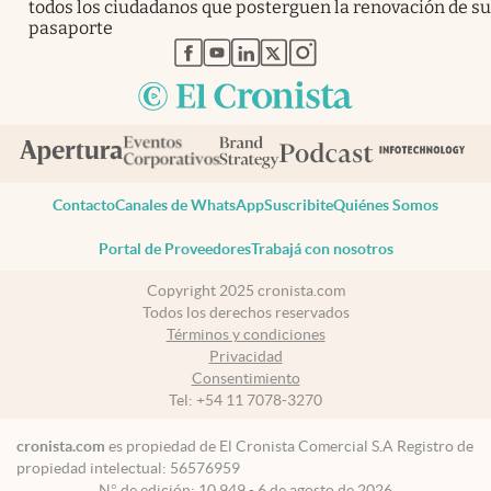
todos los ciudadanos que posterguen la renovación de su
pasaporte
abre en nueva pestaña
abre en nueva pestaña
abre en nueva pestaña
abre en nueva pestaña
abre en nueva pestaña
Contacto
Canales de WhatsApp
Suscribite
Quiénes Somos
Portal de Proveedores
Trabajá con nosotros
Copyright 2025 cronista.com
Todos los derechos reservados
Términos y condiciones
Privacidad
Consentimiento
Tel:
+54 11 7078-3270
cronista.com
es propiedad de El Cronista Comercial S.A Registro de
propiedad intelectual: 56576959
N° de edición: 10.949 - 6 de agosto de 2026