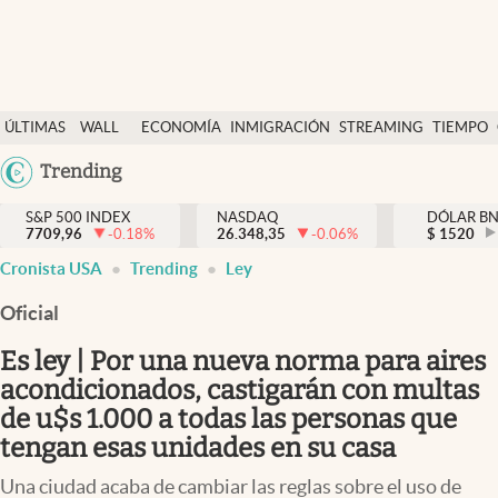
Últimas Noticias
ÚLTIMAS
WALL
ECONOMÍA
INMIGRACIÓN
STREAMING
TIEMPO
Finanzas y economía
NOTICIAS
STREET
Argentina
Trending
Wall Street y dólar
Y
España
Inmigración
DÓLAR
S&P 500 INDEX
NASDAQ
DÓLAR B
7709,96
-0.18
%
26.348,35
-0.06
%
México
$
1520
Trending
Cronista USA
Trending
Ley
USA
Tiempo
Colombia
Oficial
Uruguay
Ciencia y salud
Es ley | Por una nueva norma para aires
Espiritual
acondicionados, castigarán con multas
de u$s 1.000 a todas las personas que
Streaming
tengan esas unidades en su casa
PC y mobile
Una ciudad acaba de cambiar las reglas sobre el uso de