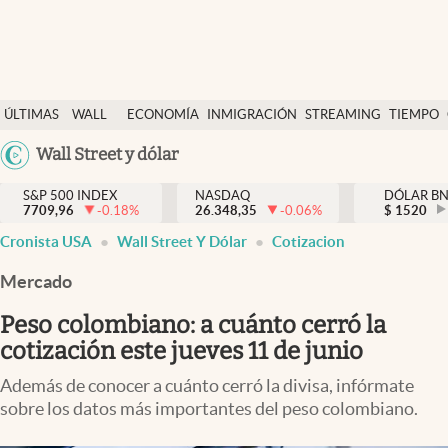
Últimas Noticias
ÚLTIMAS
WALL
ECONOMÍA
INMIGRACIÓN
STREAMING
TIEMPO
Finanzas y economía
NOTICIAS
STREET
Argentina
Wall Street y dólar
Wall Street y dólar
Y
España
Inmigración
DÓLAR
S&P 500 INDEX
NASDAQ
DÓLAR B
7709,96
-0.18
%
26.348,35
-0.06
%
México
$
1520
Trending
Cronista USA
Wall Street Y Dólar
Cotizacion
USA
Tiempo
Colombia
Mercado
Uruguay
Ciencia y salud
Peso colombiano: a cuánto cerró la
Espiritual
cotización este jueves 11 de junio
Streaming
Además de conocer a cuánto cerró la divisa, infórmate
sobre los datos más importantes del peso colombiano.
PC y mobile