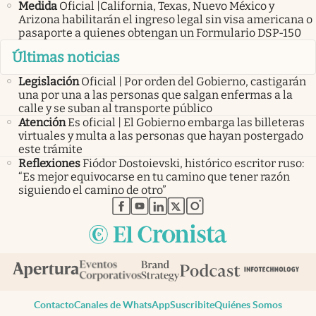
Medida
Oficial |California, Texas, Nuevo México y
Arizona habilitarán el ingreso legal sin visa americana o
pasaporte a quienes obtengan un Formulario DSP-150
Últimas noticias
Legislación
Oficial | Por orden del Gobierno, castigarán
una por una a las personas que salgan enfermas a la
calle y se suban al transporte público
Atención
Es oficial | El Gobierno embarga las billeteras
virtuales y multa a las personas que hayan postergado
este trámite
Reflexiones
Fiódor Dostoievski, histórico escritor ruso:
“Es mejor equivocarse en tu camino que tener razón
siguiendo el camino de otro”
abre en nueva pestaña
abre en nueva pestaña
abre en nueva pestaña
abre en nueva pestaña
abre en nueva pestaña
Contacto
Canales de WhatsApp
Suscribite
Quiénes Somos