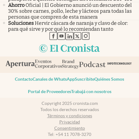
Ahorro
Oficial | El Gobierno anunció un descuento del
30% sobre carnes, pollo, leche y lácteos para todas las
personas que compren de esta manera
Soluciones
Hervir cáscara de naranja y clavo de olor:
para qué sirve y por qué lo recomiendan tanto
abre en nueva pestaña
abre en nueva pestaña
abre en nueva pestaña
abre en nueva pestaña
abre en nueva pestaña
Contacto
Canales de WhatsApp
Suscribite
Quiénes Somos
Portal de Proveedores
Trabajá con nosotros
Copyright 2025 cronista.com
Todos los derechos reservados
Términos y condiciones
Privacidad
Consentimiento
Tel:
+54 11 7078-3270