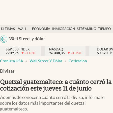
Últimas Noticias
ÚLTIMAS
WALL
ECONOMÍA
INMIGRACIÓN
STREAMING
TIEMPO
Finanzas y economía
NOTICIAS
STREET
Argentina
Wall Street y dólar
Wall Street y dólar
Y
España
Inmigración
DÓLAR
S&P 500 INDEX
NASDAQ
DÓLAR B
7709,96
-0.18
%
26.348,35
-0.06
%
México
$
1520
Trending
Cronista USA
Wall Street Y Dólar
Cotizacion
USA
Tiempo
Colombia
Divisas
Uruguay
Ciencia y salud
Quetzal guatemalteco: a cuánto cerró la
Espiritual
cotización este jueves 11 de junio
Streaming
Además de conocer a cuánto cerró la divisa, infórmate
sobre los datos más importantes del quetzal
PC y mobile
guatemalteco.