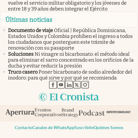
vuelve el servicio militar obligatorio y los jóvenes de
entre 18 y 39 años deben integrar el Ejército
Últimas noticias
Documento de viaje
Oficial | República Dominicana,
Estados Unidos y Colombia prohíben el ingreso a todos
los ciudadanos que posterguen este trámite de
renovación con su pasaporte
Soluciones
Ni vinagre ni bicarbonato: el método ideal
para eliminar el sarro concentrado en los orificios de la
ducha y evitar reducir la presión
Truco casero
Poner bicarbonato de sodio alrededor del
inodoro: para qué sirve y por qué se recomienda
abre en nueva pestaña
abre en nueva pestaña
abre en nueva pestaña
abre en nueva pestaña
abre en nueva pestaña
Contacto
Canales de WhatsApp
Suscribite
Quiénes Somos