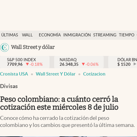
Últimas Noticias
ÚLTIMAS
WALL
ECONOMÍA
INMIGRACIÓN
STREAMING
TIEMPO
Finanzas y economía
NOTICIAS
STREET
Argentina
Wall Street y dólar
Wall Street y dólar
Y
España
Inmigración
DÓLAR
S&P 500 INDEX
NASDAQ
DÓLAR B
7709,96
-0.18
%
26.348,35
-0.06
%
México
$
1520
Trending
Cronista USA
Wall Street Y Dólar
Cotizacion
USA
Tiempo
Colombia
Divisas
Uruguay
Ciencia y salud
Peso colombiano: a cuánto cerró la
Espiritual
cotización este miércoles 8 de julio
Streaming
Conoce cómo ha cerrado la cotización del peso
colombiano y los cambios que presentó la última semana.
PC y mobile