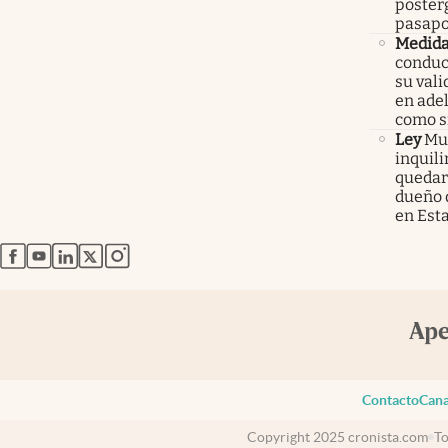
poster
pasapo
Medid
conduc
su val
en ade
como 
Ley
Mur
inquil
quedars
dueño 
en Est
abre en nueva pestaña
abre en nueva pestaña
abre en nueva pestaña
abre en nueva pestaña
abre en nueva pestaña
Contacto
Cana
Copyright 2025 cronista.com
To