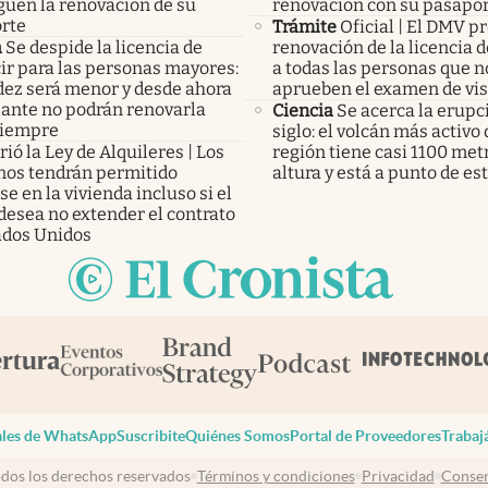
guen la renovación de su
renovación con su pasapo
rte
Trámite
Oficial | El DMV p
a
Se despide la licencia de
renovación de la licencia 
ir para las personas mayores:
a todas las personas que n
idez será menor y desde ahora
aprueben el examen de vi
lante no podrán renovarla
Ciencia
Se acerca la erupc
siempre
siglo: el volcán más activo 
ió la Ley de Alquileres | Los
región tiene casi 1100 met
inos tendrán permitido
altura y está a punto de est
e en la vivienda incluso si el
desea no extender el contrato
ados Unidos
les de WhatsApp
Suscribite
Quiénes Somos
Portal de Proveedores
Trabaj
dos los derechos reservados
Términos y condiciones
Privacidad
Consen