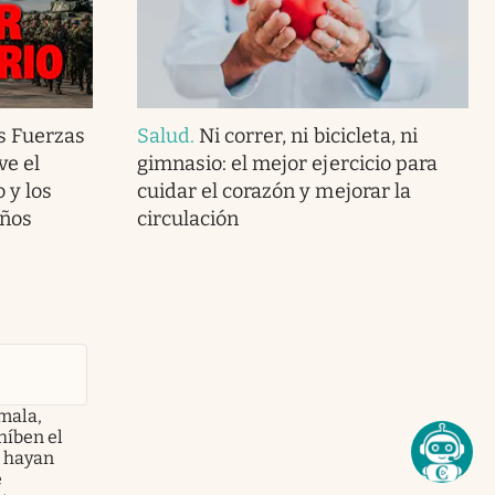
s Fuerzas
Salud
.
Ni correr, ni bicicleta, ni
ve el
gimnasio: el mejor ejercicio para
o y los
cuidar el corazón y mejorar la
años
circulación
mala,
híben el
e hayan
e