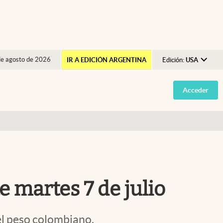
de agosto de 2026
IR A EDICIÓN ARGENTINA
Edición:
USA
Argentina
Acceder
España
México
USA
Colombia
Uruguay
e martes 7 de julio
el peso colombiano.