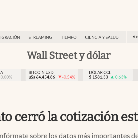
6 
IGRACIÓN
STREAMING
TIEMPO
CIENCIA Y SALUD
Wall Street y dólar
NA
BITCOIN USD
DÓLAR CCL
0.00
%
u$s
64.454,86
-0.54
%
$
1581,33
0.63
%
o cerró la cotización est
 infórmate sobre los datos más importantes d