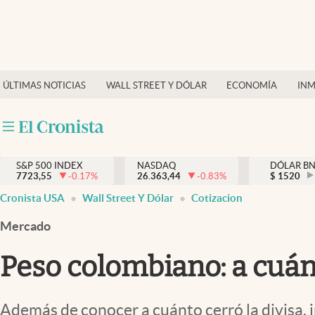
Últimas Noticias
Finanzas y economía
ÚLTIMAS NOTICIAS
WALL STREET Y DÓLAR
ECONOMÍA
INM
Wall Street y dólar
Inmigración
Trending
S&P 500 INDEX
NASDAQ
DÓLAR B
7723,55
-0.17
%
26.363,44
-0.83
%
$
1520
Tiempo
Cronista USA
Wall Street Y Dólar
Cotizacion
Ciencia y salud
Mercado
Espiritual
Peso colombiano: a cuánt
Streaming
PC y mobile
Además de conocer a cuánto cerró la divisa,