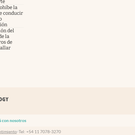
rte
rohíbe la
de conducir
o
sión
ión del
de la
ros de
allar
á con nosotros
timiento
Tel:
+54 11 7078-3270