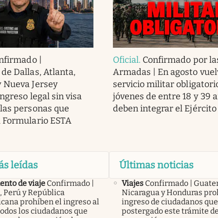
nfirmado |
Oficial
.
Confirmado por la
de Dallas, Atlanta,
Armadas | En agosto vuel
y Nueva Jersey
servicio militar obligatori
ngreso legal sin visa
jóvenes de entre 18 y 39 
las personas que
deben integrar el Ejército
l Formulario ESTA
ás leídas
Últimas noticias
nto de viaje
Confirmado |
Viajes
Confirmado | Guate
, Perú y República
Nicaragua y Honduras pro
cana prohíben el ingreso al
ingreso de ciudadanos qu
todos los ciudadanos que
postergado este trámite d