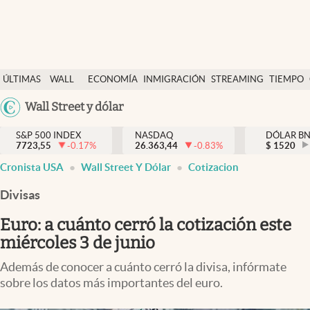
Últimas Noticias
ÚLTIMAS
WALL
ECONOMÍA
INMIGRACIÓN
STREAMING
TIEMPO
Finanzas y economía
NOTICIAS
STREET
Argentina
Wall Street y dólar
Wall Street y dólar
Y
España
Inmigración
DÓLAR
S&P 500 INDEX
NASDAQ
DÓLAR B
7723,55
-0.17
%
26.363,44
-0.83
%
México
$
1520
Trending
Cronista USA
Wall Street Y Dólar
Cotizacion
USA
Tiempo
Colombia
Divisas
Uruguay
Ciencia y salud
Euro: a cuánto cerró la cotización este
Espiritual
miércoles 3 de junio
Streaming
Además de conocer a cuánto cerró la divisa, infórmate
sobre los datos más importantes del euro.
PC y mobile