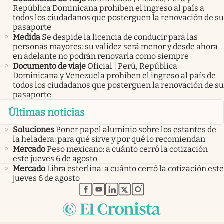
República Dominicana prohíben el ingreso al país a
todos los ciudadanos que posterguen la renovación de su
pasaporte
Medida
Se despide la licencia de conducir para las
personas mayores: su validez será menor y desde ahora
en adelante no podrán renovarla como siempre
Documento de viaje
Oficial | Perú, República
Dominicana y Venezuela prohíben el ingreso al país de
todos los ciudadanos que posterguen la renovación de su
pasaporte
Últimas noticias
Soluciones
Poner papel aluminio sobre los estantes de
la heladera: para qué sirve y por qué lo recomiendan
Mercado
Peso mexicano: a cuánto cerró la cotización
este jueves 6 de agosto
Mercado
Libra esterlina: a cuánto cerró la cotización este
jueves 6 de agosto
abre en nueva pestaña
abre en nueva pestaña
abre en nueva pestaña
abre en nueva pestaña
abre en nueva pestaña