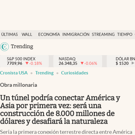
Últimas Noticias
ÚLTIMAS
WALL
ECONOMÍA
INMIGRACIÓN
STREAMING
TIEMPO
Finanzas y economía
NOTICIAS
STREET
Argentina
Trending
Wall Street y dólar
Y
España
Inmigración
DÓLAR
S&P 500 INDEX
NASDAQ
DÓLAR B
7709,96
-0.18
%
26.348,35
-0.06
%
México
$
1520
Trending
Cronista USA
Trending
Curiosidades
USA
Tiempo
Colombia
Obra millonaria
Uruguay
Ciencia y salud
Un túnel podría conectar América y
Espiritual
Asia por primera vez: será una
construcción de 8.000 millones de
Streaming
dólares y desafiará la naturaleza
PC y mobile
Sería la primera conexión terrestre directa entre América