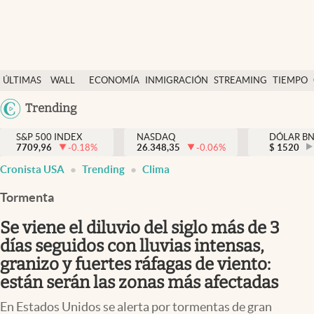
Últimas Noticias
ÚLTIMAS
WALL
ECONOMÍA
INMIGRACIÓN
STREAMING
TIEMPO
Finanzas y economía
NOTICIAS
STREET
Argentina
Trending
Wall Street y dólar
Y
España
Inmigración
DÓLAR
S&P 500 INDEX
NASDAQ
DÓLAR B
7709,96
-0.18
%
26.348,35
-0.06
%
México
$
1520
Trending
Cronista USA
Trending
Clima
USA
Tiempo
Colombia
Tormenta
Uruguay
Ciencia y salud
Se viene el diluvio del siglo más de 3
Espiritual
días seguidos con lluvias intensas,
granizo y fuertes ráfagas de viento:
Streaming
están serán las zonas más afectadas
PC y mobile
En Estados Unidos se alerta por tormentas de gran