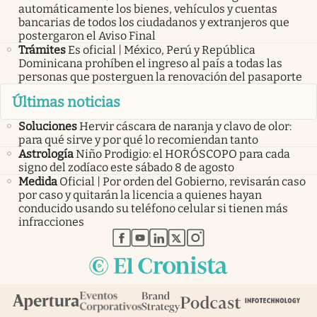
automáticamente los bienes, vehículos y cuentas
bancarias de todos los ciudadanos y extranjeros que
postergaron el Aviso Final
Trámites
Es oficial | México, Perú y República
Dominicana prohíben el ingreso al país a todas las
personas que posterguen la renovación del pasaporte
Últimas noticias
Soluciones
Hervir cáscara de naranja y clavo de olor:
para qué sirve y por qué lo recomiendan tanto
Astrología
Niño Prodigio: el HORÓSCOPO para cada
signo del zodíaco este sábado 8 de agosto
Medida
Oficial | Por orden del Gobierno, revisarán caso
por caso y quitarán la licencia a quienes hayan
conducido usando su teléfono celular si tienen más
infracciones
abre en nueva pestaña
abre en nueva pestaña
abre en nueva pestaña
abre en nueva pestaña
abre en nueva pestaña