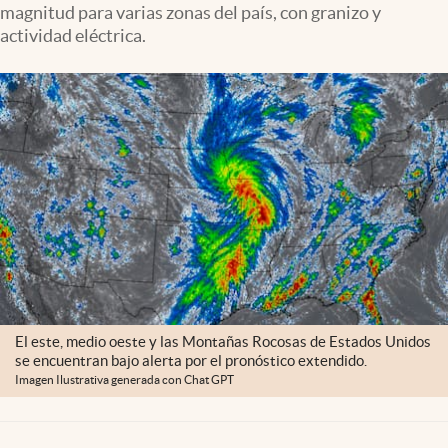
magnitud para varias zonas del país, con granizo y
Lifestyle
actividad eléctrica.
USA
El este, medio oeste y las Montañas Rocosas de Estados Unidos
se encuentran bajo alerta por el pronóstico extendido.
Imagen Ilustrativa generada con Chat GPT