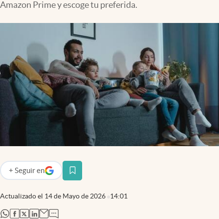
Amazon Prime y escoge tu preferida.
Lifestyle
USA
+
Seguir
en
abre en nueva pestaña
Actualizado el
14 de Mayo de 2026
14:01
abre en nueva pestaña
abre en nueva pestaña
abre en nueva pestaña
abre en nueva pestaña