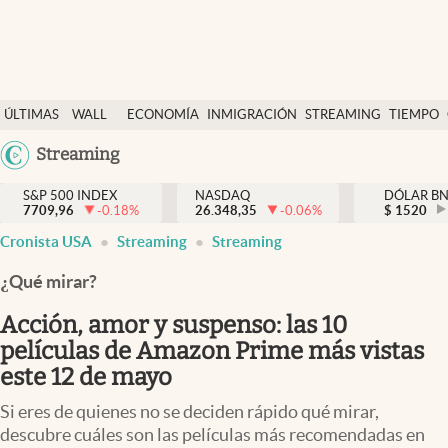
Últimas Noticias
ÚLTIMAS
WALL
ECONOMÍA
INMIGRACIÓN
STREAMING
TIEMPO
Finanzas y economía
NOTICIAS
STREET
Argentina
Streaming
Wall Street y dólar
Y
España
Inmigración
DÓLAR
S&P 500 INDEX
NASDAQ
DÓLAR B
7709,96
-0.18
%
26.348,35
-0.06
%
México
$
1520
Trending
Cronista USA
Streaming
Streaming
USA
Tiempo
Colombia
¿Qué mirar?
Uruguay
Ciencia y salud
Acción, amor y suspenso: las 10
Espiritual
películas de Amazon Prime más vistas
este 12 de mayo
Streaming
Si eres de quienes no se deciden rápido qué mirar,
PC y mobile
descubre cuáles son las películas más recomendadas en