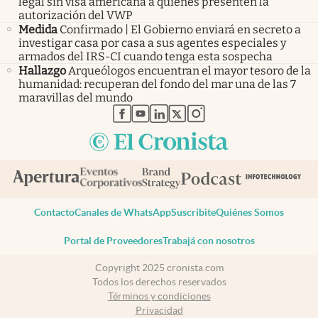
legal sin visa americana a quienes presenten la
autorización del VWP
Medida
Confirmado | El Gobierno enviará en secreto a
investigar casa por casa a sus agentes especiales y
armados del IRS-CI cuando tenga esta sospecha
Hallazgo
Arqueólogos encuentran el mayor tesoro de la
humanidad: recuperan del fondo del mar una de las 7
maravillas del mundo
abre en nueva pestaña
abre en nueva pestaña
abre en nueva pestaña
abre en nueva pestaña
abre en nueva pestaña
Contacto
Canales de WhatsApp
Suscribite
Quiénes Somos
Portal de Proveedores
Trabajá con nosotros
Copyright 2025 cronista.com
Todos los derechos reservados
Términos y condiciones
Privacidad