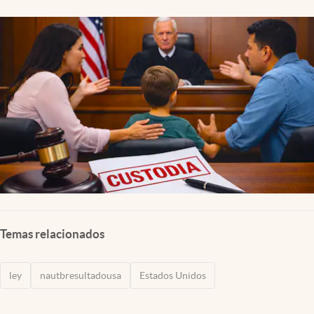
Lifestyle
USA
Temas relacionados
ley
nautbresultadousa
Estados Unidos