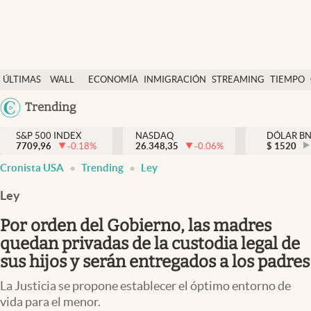
Últimas Noticias
ÚLTIMAS
WALL
ECONOMÍA
INMIGRACIÓN
STREAMING
TIEMPO
Finanzas y economía
NOTICIAS
STREET
Argentina
Trending
Wall Street y dólar
Y
España
Inmigración
DÓLAR
S&P 500 INDEX
NASDAQ
DÓLAR B
7709,96
-0.18
%
26.348,35
-0.06
%
México
$
1520
Trending
Cronista USA
Trending
Ley
USA
Tiempo
Colombia
Ley
Uruguay
Ciencia y salud
Por orden del Gobierno, las madres
Espiritual
quedan privadas de la custodia legal de
sus hijos y serán entregados a los padres
Streaming
La Justicia se propone establecer el óptimo entorno de
PC y mobile
vida para el menor.