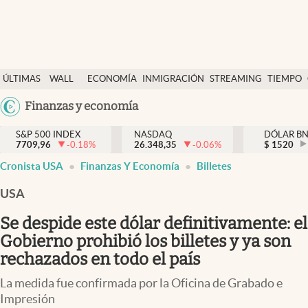
Últimas Noticias
ÚLTIMAS
WALL
ECONOMÍA
INMIGRACIÓN
STREAMING
TIEMPO
Finanzas y economía
NOTICIAS
STREET
Argentina
Finanzas y economía
Wall Street y dólar
Y
España
Inmigración
DÓLAR
S&P 500 INDEX
NASDAQ
DÓLAR B
7709,96
-0.18
%
26.348,35
-0.06
%
México
$
1520
Trending
Cronista USA
Finanzas Y Economía
Billetes
USA
Tiempo
Colombia
USA
Uruguay
Ciencia y salud
Se despide este dólar definitivamente: el
Espiritual
Gobierno prohibió los billetes y ya son
rechazados en todo el país
Streaming
La medida fue confirmada por la Oficina de Grabado e
PC y mobile
Impresión