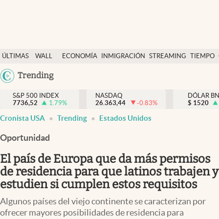
Últimas Noticias
ÚLTIMAS
WALL
ECONOMÍA
INMIGRACIÓN
STREAMING
TIEMPO
Finanzas y economía
NOTICIAS
STREET
Argentina
Trending
Wall Street y dólar
Y
España
Inmigración
DÓLAR
S&P 500 INDEX
NASDAQ
DÓLAR B
7736,52
1.79
%
26.363,44
-0.83
%
México
$
1520
Trending
Cronista USA
Trending
Estados Unidos
USA
Tiempo
Colombia
Oportunidad
Uruguay
Ciencia y salud
El país de Europa que da más permisos
Espiritual
de residencia para que latinos trabajen y
estudien si cumplen estos requisitos
Streaming
Algunos países del viejo continente se caracterizan por
PC y mobile
ofrecer mayores posibilidades de residencia para