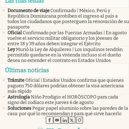
Las más leídas
Documento de viaje
Confirmado | México, Perú y
República Dominicana prohíben el ingreso al país a
todos los ciudadanos que posterguen la renovación de su
pasaporte
Oficial
Confirmado por las Fuerzas Armadas | En agosto
vuelve el servicio militar obligatorio y los jóvenes de
entre 18 y 39 años deben integrar el Ejército
Ley
Murió la Ley de Alquileres | Los inquilinos tendrán
permitido quedarse en la vivienda incluso si el dueño
desea no extender el contrato en Estados Unidos
Últimas noticias
Trámite
Oficial | Estados Unidos confirma que quienes
paguen 750 dólares podrían obtener la visa americana
más rápido
Astrología
Niño Prodigio: el HORÓSCOPO para cada
signo del zodíaco este jueves 6 de agosto
Soluciones
Pegar papel aluminio sobre las paredes de la
casa: por qué lo recomiendan y para qué sirve hacerlo
abre en nueva pestaña
abre en nueva pestaña
abre en nueva pestaña
abre en nueva pestaña
abre en nueva pestaña