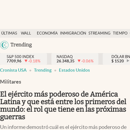
Últimas Noticias
ÚLTIMAS
WALL
ECONOMÍA
INMIGRACIÓN
STREAMING
TIEMPO
Finanzas y economía
NOTICIAS
STREET
Argentina
Trending
Wall Street y dólar
Y
España
Inmigración
DÓLAR
S&P 500 INDEX
NASDAQ
DÓLAR B
7709,96
-0.18
%
26.348,35
-0.06
%
México
$
1520
Trending
Cronista USA
Trending
Estados Unidos
USA
Tiempo
Colombia
Militares
Uruguay
Ciencia y salud
El ejército más poderoso de América
Espiritual
Latina y que está entre los primeros del
mundo: el rol que tiene en las próximas
Streaming
guerras
PC y mobile
Un informe demostró cuál es el ejército más poderoso de