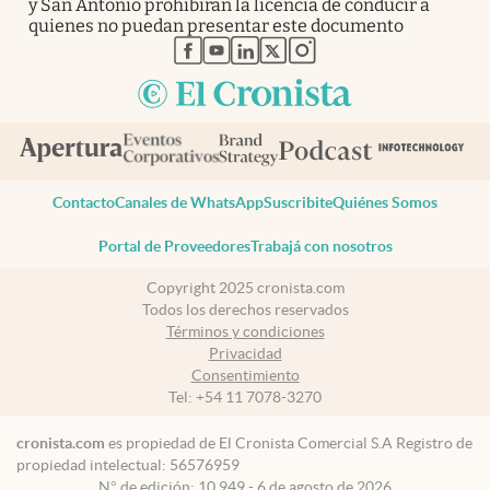
y San Antonio prohibirán la licencia de conducir a
quienes no puedan presentar este documento
abre en nueva pestaña
abre en nueva pestaña
abre en nueva pestaña
abre en nueva pestaña
abre en nueva pestaña
Contacto
Canales de WhatsApp
Suscribite
Quiénes Somos
Portal de Proveedores
Trabajá con nosotros
Copyright 2025 cronista.com
Todos los derechos reservados
Términos y condiciones
Privacidad
Consentimiento
Tel:
+54 11 7078-3270
cronista.com
es propiedad de El Cronista Comercial S.A Registro de
propiedad intelectual: 56576959
N° de edición: 10.949 - 6 de agosto de 2026