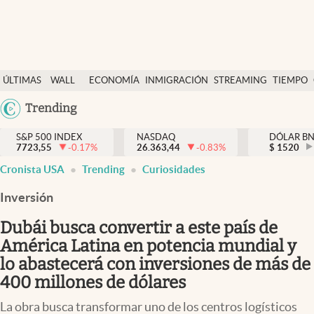
Últimas Noticias
ÚLTIMAS
WALL
ECONOMÍA
INMIGRACIÓN
STREAMING
TIEMPO
Finanzas y economía
NOTICIAS
STREET
Argentina
Trending
Wall Street y dólar
Y
España
Inmigración
DÓLAR
S&P 500 INDEX
NASDAQ
DÓLAR B
7723,55
-0.17
%
26.363,44
-0.83
%
México
$
1520
Trending
Cronista USA
Trending
Curiosidades
USA
Tiempo
Colombia
Inversión
Uruguay
Ciencia y salud
Dubái busca convertir a este país de
Espiritual
América Latina en potencia mundial y
lo abastecerá con inversiones de más de
Streaming
400 millones de dólares
PC y mobile
La obra busca transformar uno de los centros logísticos