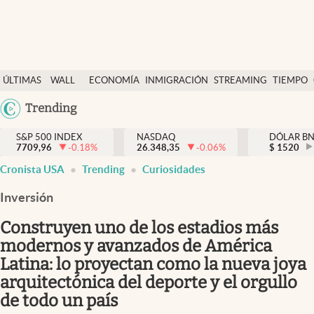
Últimas Noticias
ÚLTIMAS
WALL
ECONOMÍA
INMIGRACIÓN
STREAMING
TIEMPO
Finanzas y economía
NOTICIAS
STREET
Argentina
Trending
Wall Street y dólar
Y
España
Inmigración
DÓLAR
S&P 500 INDEX
NASDAQ
DÓLAR B
7709,96
-0.18
%
26.348,35
-0.06
%
México
$
1520
Trending
Cronista USA
Trending
Curiosidades
USA
Tiempo
Colombia
Inversión
Uruguay
Ciencia y salud
Construyen uno de los estadios más
Espiritual
modernos y avanzados de América
Latina: lo proyectan como la nueva joya
Streaming
arquitectónica del deporte y el orgullo
PC y mobile
de todo un país