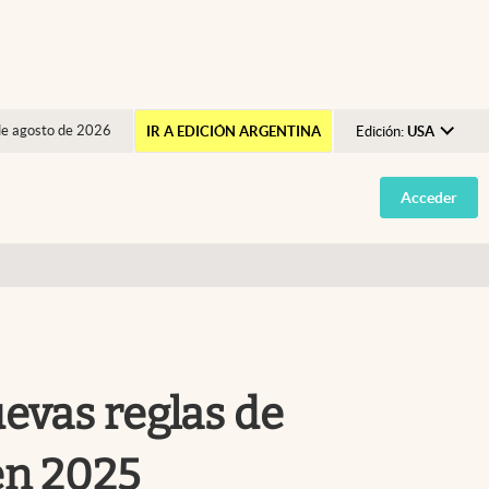
de agosto de 2026
IR A EDICIÓN ARGENTINA
Edición:
USA
Argentina
Acceder
España
México
USA
Colombia
Uruguay
evas reglas de
en 2025