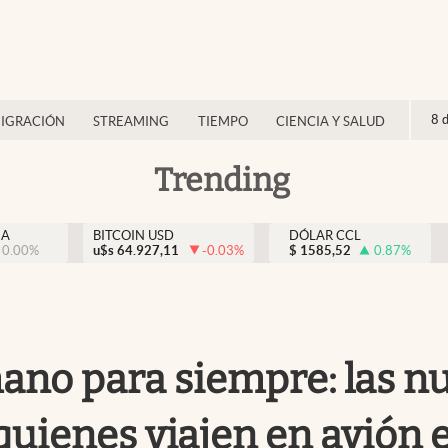
8 
IGRACIÓN
STREAMING
TIEMPO
CIENCIA Y SALUD
Trending
NA
BITCOIN USD
DÓLAR CCL
0.00
%
u$s
64.927,11
-0.03
%
$
1585,52
0.87
%
ano para siempre: las nu
quienes viajen en avión 