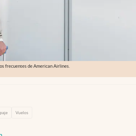
ros frecuentes de American Airlines.
paje
Vuelos
n