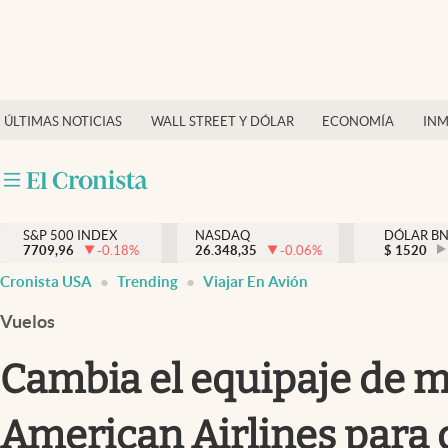
Últimas Noticias
Finanzas y economía
ÚLTIMAS NOTICIAS
WALL STREET Y DÓLAR
ECONOMÍA
INM
Wall Street y dólar
Inmigración
Trending
S&P 500 INDEX
NASDAQ
DÓLAR B
7709,96
-0.18
%
26.348,35
-0.06
%
$
1520
Tiempo
Cronista USA
Trending
Viajar En Avión
Ciencia y salud
Vuelos
Espiritual
Cambia el equipaje de m
Streaming
American Airlines para 
PC y mobile