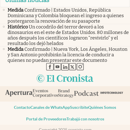
Últimas noticias
Medida
Confirmado | Estados Unidos, República
Dominicana y Colombia bloquean el ingreso a quienes
postergaron la renovación de su pasaporte
Histórico
Un cocodrilo del terror devoró a los
dinosaurios en el este de Estados Unidos. 80 millones de
años después los científicos lograron “revivirlo” y el
resultado los dejó helados
Medida
Confirmado | Nueva York, Los Ángeles, Houston
y San Antonio prohibirán la licencia de conducir a
quienes no puedan presentar este documento
abre en nueva pestaña
abre en nueva pestaña
abre en nueva pestaña
abre en nueva pestaña
abre en nueva pestaña
Contacto
Canales de WhatsApp
Suscribite
Quiénes Somos
Portal de Proveedores
Trabajá con nosotros
Copyright 2025 cronista.com