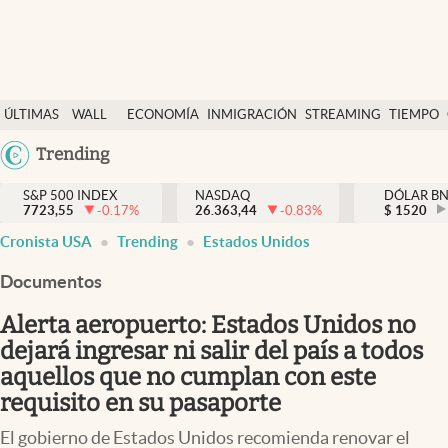
Últimas Noticias
ÚLTIMAS
WALL
ECONOMÍA
INMIGRACIÓN
STREAMING
TIEMPO
Finanzas y economía
NOTICIAS
STREET
Argentina
Trending
Wall Street y dólar
Y
España
Inmigración
DÓLAR
S&P 500 INDEX
NASDAQ
DÓLAR B
7723,55
-0.17
%
26.363,44
-0.83
%
México
$
1520
Trending
Cronista USA
Trending
Estados Unidos
USA
Tiempo
Colombia
Documentos
Uruguay
Ciencia y salud
Alerta aeropuerto: Estados Unidos no
Espiritual
dejará ingresar ni salir del país a todos
aquellos que no cumplan con este
Streaming
requisito en su pasaporte
PC y mobile
El gobierno de Estados Unidos recomienda renovar el