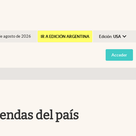
de agosto de 2026
IR A EDICIÓN ARGENTINA
Edición:
USA
Argentina
Acceder
España
México
USA
Colombia
Uruguay
iendas del país