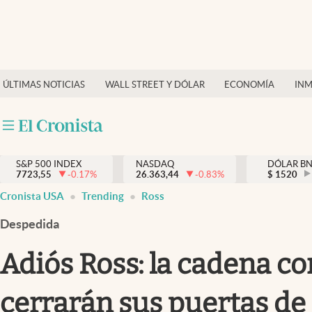
Últimas Noticias
Finanzas y economía
ÚLTIMAS NOTICIAS
WALL STREET Y DÓLAR
ECONOMÍA
INM
Wall Street y dólar
Inmigración
Trending
S&P 500 INDEX
NASDAQ
DÓLAR B
7723,55
-0.17
%
26.363,44
-0.83
%
$
1520
Tiempo
Cronista USA
Trending
Ross
Ciencia y salud
Despedida
Espiritual
Adiós Ross: la cadena co
Streaming
cerrarán sus puertas de
PC y mobile