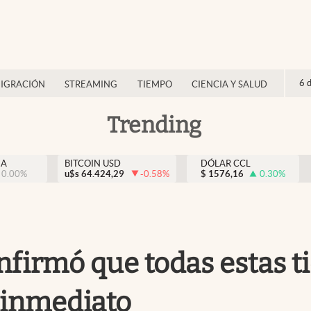
6 
IGRACIÓN
STREAMING
TIEMPO
CIENCIA Y SALUD
Trending
NA
BITCOIN USD
DÓLAR CCL
0.00
%
u$s
64.424,29
-0.58
%
$
1576,16
0.30
%
nfirmó que todas estas t
 inmediato