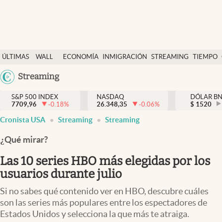
Últimas Noticias
ÚLTIMAS
WALL
ECONOMÍA
INMIGRACIÓN
STREAMING
TIEMPO
Finanzas y economía
NOTICIAS
STREET
Argentina
Streaming
Wall Street y dólar
Y
España
Inmigración
DÓLAR
S&P 500 INDEX
NASDAQ
DÓLAR B
7709,96
-0.18
%
26.348,35
-0.06
%
México
$
1520
Trending
Cronista USA
Streaming
Streaming
USA
Tiempo
Colombia
¿Qué mirar?
Uruguay
Ciencia y salud
Las 10 series HBO más elegidas por los
Espiritual
usuarios durante julio
Streaming
Si no sabes qué contenido ver en HBO, descubre cuáles
son las series más populares entre los espectadores de
PC y mobile
Estados Unidos y selecciona la que más te atraiga.